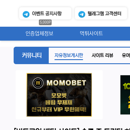
이벤트
공지사항
텔레그램
고객센터
5,000P
메인 메뉴
인증업체정보
먹튀사이트
커뮤니티
자유정보게시판
사이트 리뷰
유머