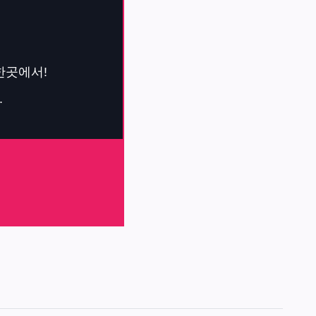
한곳에서!
.