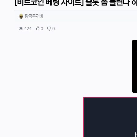
[비트코인 베팅 사이트] 슬롯 좀 돌린다 하는
작성자 정보
작성
황금두꺼비
컨텐츠 정보
조회
추천
비추천
424
0
0
본문