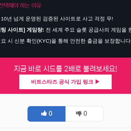
선택해야 하는 이유
10년 넘게 운영된 검증된 사이트로 사고 걱정 무!
베팅 사이트] 게임량:
전 세계 주요 슬롯 공급사의 게임을 
요 시 신분 확인(KYC)을 통해 안전한 출금을 보장합니다
지금 바로 시드를 2배로 불려보세요!
비트스타즈 공식 가입 링크 ▶
추천
비추천
0
0