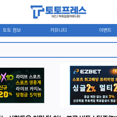
토토 정보
커뮤니티
이벤트