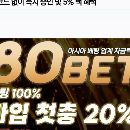
드 없이 즉시 승인 및 5% 백 혜택