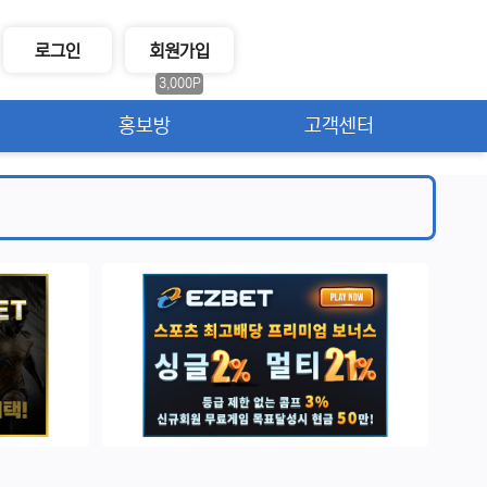
로그인
회원가입
3,000P
홍보방
고객센터