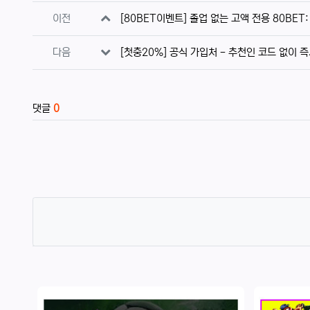
이전
[80BET이벤트] 졸업 없는 고액 전용 80BET
다음
[첫충20%] 공식 가입처 - 추천인 코드 없이 즉
댓글
0