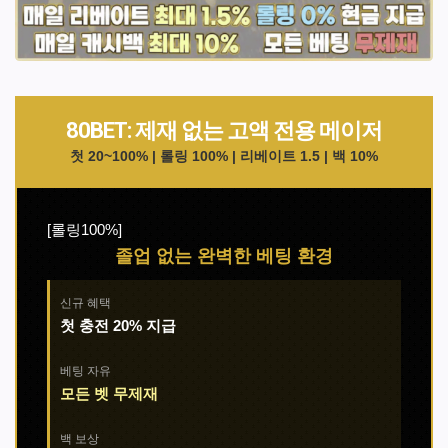
80BET: 제재 없는 고액 전용 메이저
첫 20~100% | 롤링 100% | 리베이트 1.5 | 백 10%
[롤링100%]
졸업 없는 완벽한 베팅 환경
신규 혜택
첫 충전 20% 지급
베팅 자유
모든 벳 무제재
백 보상