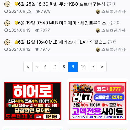
댓글
0
6월 25일 18:30 한화 두산 KBO 프로야구분석
작성일
조회
작성자
2024.06.25
7978
스포츠관리자
댓글
0
6월 19일 07:40 MLB 마이애미 : 세인트루이스…
작성일
조회
작성자
2024.06.19
7977
스포츠관리자
댓글
0
6월 12일 10:40 MLB 애리조나 : LA에인절스…
작성일
조회
작성자
2024.06.12
7976
스포츠관리자
(first)
(previous)
(current)
(next)
(last)
6
7
8
9
10