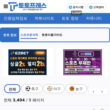
메뉴
공지사항
고객센터
5,000P
인증업체정보
먹튀사이트
토토 정보
커뮤니티
기
토토 정보
스포츠분석픽
토토이용가이드
스포츠분석픽 분류 목록
축구
야구
농구
배구
전체
이전 분류
다음
전체
3,494
/ 9 페이지