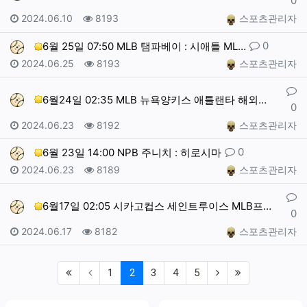
0
작성일
조회
작성자
2024.06.10
8193
스포츠관리자
댓글
0
6월 25일 07:50 MLB 탬파베이 : 시애틀 ML…
작성일
조회
작성자
2024.06.25
8193
스포츠관리자
댓글
6월24일 02:35 MLB 뉴욕양키스 애틀랜타 해외야…
0
작성일
조회
작성자
2024.06.23
8192
스포츠관리자
댓글
0
6월 23일 14:00 NPB 주니치 : 히로시마
작성일
조회
작성자
2024.06.23
8189
스포츠관리자
댓글
6월17일 02:05 시카고컵스 세인트루이스 MLB프로…
0
작성일
조회
작성자
2024.06.17
8182
스포츠관리자
(first)
(current)
(next)
(last)
1
2
3
4
5