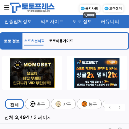
메뉴
공지사항
고객센터
5,000P
인증업체정보
먹튀사이트
토토 정보
커뮤니티
기
토토 정보
스포츠분석픽
토토이용가이드
스포츠분석픽 분류 목록
축구
야구
농구
배구
전체
이전 분류
다음
전체
3,494
/ 2 페이지