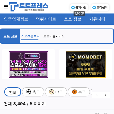
메뉴
공지사항
고객센터
5,000P
인증업체정보
먹튀사이트
토토 정보
커뮤니티
기
토토 정보
스포츠분석픽
토토이용가이드
스포츠분석픽 분류 목록
축구
야구
농구
배구
전체
이전 분류
다음
전체
3,494
/ 5 페이지