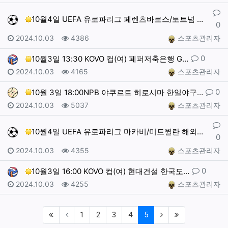
댓글
10월4일 UEFA 유로파리그 페렌츠바로스/토트넘 해외…
0
작성일
조회
작성자
2024.10.03
4386
스포츠관리자
댓글
0
10월3일 13:30 KOVO 컵(여) 페퍼저축은행 G…
작성일
조회
작성자
2024.10.03
4165
스포츠관리자
댓글
0
10월 3일 18:00NPB 야쿠르트 히로시마 한일야구…
작성일
조회
작성자
2024.10.03
5037
스포츠관리자
댓글
10월4일 UEFA 유로파리그 마카비/미트윌란 해외축구…
0
작성일
조회
작성자
2024.10.03
4355
스포츠관리자
댓글
0
10월3일 16:00 KOVO 컵(여) 현대건설 한국도…
작성일
조회
작성자
2024.10.03
4255
스포츠관리자
(first)
(current)
(next)
(last)
1
2
3
4
5