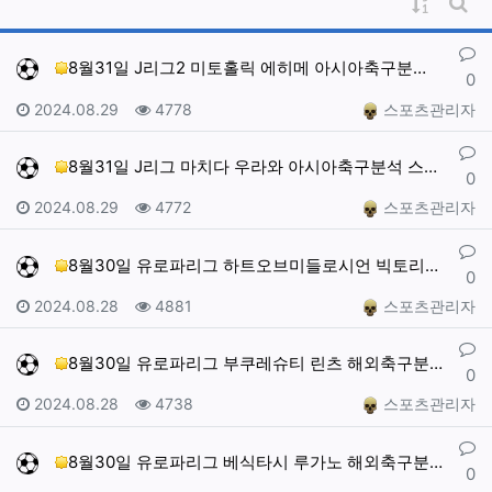
게시물 
게시
댓글
8월31일 J리그2 미토홀릭 에히메 아시아축구분석 스포…
0
작성일
조회
작성자
2024.08.29
4778
스포츠관리자
댓글
8월31일 J리그 마치다 우라와 아시아축구분석 스포츠분…
0
작성일
조회
작성자
2024.08.29
4772
스포츠관리자
댓글
8월30일 유로파리그 하트오브미들로시언 빅토리아플젠 해…
0
작성일
조회
작성자
2024.08.28
4881
스포츠관리자
댓글
8월30일 유로파리그 부쿠레슈티 린츠 해외축구분석 스포…
0
작성일
조회
작성자
2024.08.28
4738
스포츠관리자
댓글
8월30일 유로파리그 베식타시 루가노 해외축구분석 스포…
0