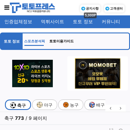
메뉴
공지사항
고객센터
5,000P
인증업체정보
먹튀사이트
토토 정보
커뮤니티
기
토토 정보
스포츠분석픽
토토이용가이드
스포츠분석픽 분류 목록
야구
농구
배구
하
현재 분류
축구
이전 분류
다음
축구
773
/ 9 페이지