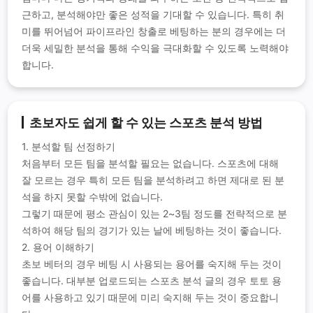
근하고, 분석해야만 좋은 성적을 기대할 수 있습니다. 특히 취
미를 뛰어넘어 파이프라인 창출로 베팅하는 분의 경우에는 더
더욱 세밀한 분석을 통해 수익을 극대화할 수 있도록 노력해야
합니다.
초보자도 쉽게 할 수 있는 스포츠 분석 방법
1. 분석할 팀 선정하기
처음부터 모든 팀을 분석할 필요는 없습니다. 스포츠에 대해
잘 모르는 경우 특히 모든 팀을 분석하려고 하면 제대로 된 분
석을 하지 못할 수밖에 없습니다.
그렇기 때문에 평소 관심이 있는 2~3팀 정도를 전략적으로 분
석하여 해당 팀의 경기가 있는 날에 베팅하는 것이 좋습니다.
2. 용어 이해하기
초보 베터의 경우 베팅 시 사용되는 용어를 숙지해 두는 것이
좋습니다. 대부분 업로드되는 스포츠 분석 글의 경우 토토 용
어를 사용하고 있기 때문에 미리 숙지해 두는 것이 중요합니