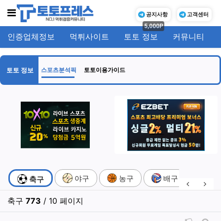
메뉴
공지사항
고객센터
5,000P
인증업체정보
먹튀사이트
토토 정보
커뮤니티
기
토토 정보
스포츠분석픽
토토이용가이드
스포츠분석픽 분류 목록
야구
농구
배구
하
현재 분류
축구
이전 분류
다음
축구
773
/ 10 페이지