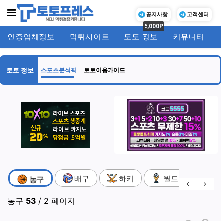
메뉴
공지사항
고객센터
5,000P
인증업체정보
먹튀사이트
토토 정보
커뮤니티
기
토토 정보
스포츠분석픽
토토이용가이드
스포츠분석픽 분류 목록
배구
하키
월드컵
현재 분류
농구
이전 분류
다음
농구
53
/ 2 페이지