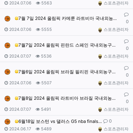
작성일
조회
작성자
2024.07.06
5563
스포츠관리자
댓글
7월 7일 2024 올림픽 카메룬 라트비아 국내외농구분…
0
작성일
조회
작성자
2024.07.06
5555
스포츠관리자
댓글
7월7일 2024 올림픽 핀란드 스페인 국내외농구분석 …
0
작성일
조회
작성자
2024.07.07
5536
스포츠관리자
댓글
7월6일 2024 올림픽 브라질 필리핀 국내외농구분석 …
0
작성일
조회
작성자
2024.07.06
5507
스포츠관리자
댓글
7월8일 2024 올림픽 라트비아 브라질 국내외농구분석…
0
작성일
조회
작성자
2024.07.07
5491
스포츠관리자
댓글
0
6월18일 보스턴 vs 댈러스 G5 nba finals…
작성일
조회
작성자
2024.06.17
5489
스포츠관리자