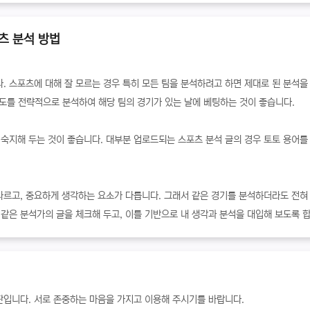
츠 분석 방법
. 스포츠에 대해 잘 모르는 경우 특히 모든 팀을 분석하려고 하면 제대로 된 분석을
정도를 전략적으로 분석하여 해당 팀의 경기가 있는 날에 베팅하는 것이 좋습니다.
 숙지해 두는 것이 좋습니다. 대부분 업로드되는 스포츠 분석 글의 경우 토토 용어를
르고, 중요하게 생각하는 요소가 다릅니다. 그래서 같은 경기를 분석하더라도 전혀
 같은 분석가의 글을 체크해 두고, 이를 기반으로 내 생각과 분석을 대입해 보도록 합
판입니다. 서로 존중하는 마음을 가지고 이용해 주시기를 바랍니다.