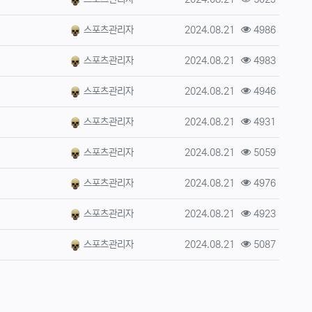
작성자
작성일
조회
스포츠관리자
2024.08.21
4986
작성자
작성일
조회
스포츠관리자
2024.08.21
4983
작성자
작성일
조회
스포츠관리자
2024.08.21
4946
작성자
작성일
조회
스포츠관리자
2024.08.21
4931
작성자
작성일
조회
스포츠관리자
2024.08.21
5059
작성자
작성일
조회
스포츠관리자
2024.08.21
4976
작성자
작성일
조회
스포츠관리자
2024.08.21
4923
작성자
작성일
조회
스포츠관리자
2024.08.21
5087
st)