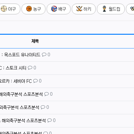
야구
농구
배구
하키
월드컵
제목
댓글
0
티 : 옥스포드 유나이티드
댓글
0
C : 스토크 시티
댓글
0
요르카 : 세비야 FC
댓글
0
 해외축구분석 스포츠분석
댓글
0
 해외축구분석 스포츠분석
댓글
0
스 해외축구분석 스포츠분석
댓글
0
 해외축구분석 스포츠분석