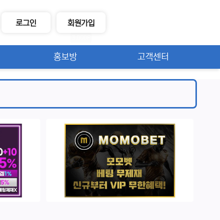
로그인
회원가입
3,000P
홍보방
고객센터