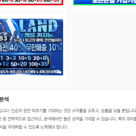
 분석
니다. 단순히 운만 따르기를 기대하는 것은 수익률을 낮추고, 승률을 낮출 뿐입니다
 등 전략적으로 접근하고, 분석해야만 좋은 성적을 기대할 수 있습니다. 특히 취미
익을 극대화할 수 있도록 노력해야 합니다.