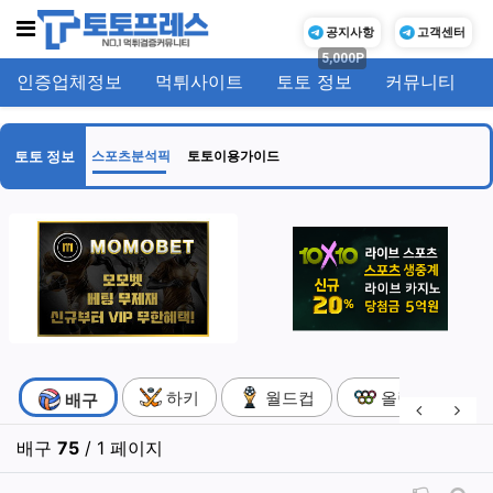
메뉴
공지사항
고객센터
5,000P
인증업체정보
먹튀사이트
토토 정보
커뮤니티
기
토토 정보
스포츠분석픽
토토이용가이드
스포츠분석픽 분류 목록
하키
월드컵
올림픽
현재 분류
배구
이전 분류
다음
배구
75
/ 1 페이지