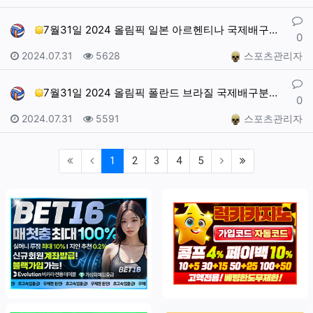
댓글
7월31일 2024 올림픽 일본 아르헨티나 국제배구분석…
0
작성일
조회
작성자
2024.07.31
5628
스포츠관리자
댓글
7월31일 2024 올림픽 폴란드 브라질 국제배구분석 …
0
작성일
조회
작성자
2024.07.31
5591
스포츠관리자
(current)
(last)
1
2
3
4
5