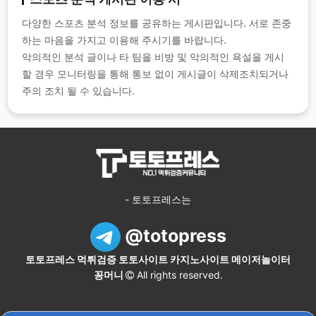
다양한 스포츠 분석 정보를 공유하는 게시판입니다. 서로 존중
하는 마음을 가지고 이용해 주시기를 바랍니다.
악의적인 분석 글이나 타 팀을 비방 및 악의적인 욕설을 게시
할 경우 모니터링을 통해 통보 없이 게시글이 삭제조치되거나
주의 조치 될 수 있습니다.
- 토토프레스는
@totopress
토토프레스 먹튀검증 토토사이트 카지노사이트 메이저놀이터
꽁머니
All rights reserved.