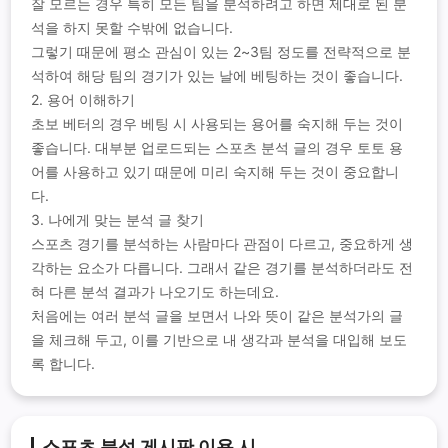
잘 모르는 경우 특히 모든 팀을 분석하려고 하면 제대로 된 분
석을 하지 못할 수밖에 없습니다.
그렇기 때문에 평소 관심이 있는 2~3팀 정도를 전략적으로 분
석하여 해당 팀의 경기가 있는 날에 베팅하는 것이 좋습니다.
2. 용어 이해하기
초보 베터의 경우 베팅 시 사용되는 용어를 숙지해 두는 것이
좋습니다. 대부분 업로드되는 스포츠 분석 글의 경우 토토 용
어를 사용하고 있기 때문에 미리 숙지해 두는 것이 중요합니
다.
3. 나에게 맞는 분석 글 찾기
스포츠 경기를 분석하는 사람마다 관점이 다르고, 중요하게 생
각하는 요소가 다릅니다. 그래서 같은 경기를 분석하더라도 전
혀 다른 분석 결과가 나오기도 하는데요.
처음에는 여러 분석 글을 보면서 나와 뜻이 같은 분석가의 글
을 체크해 두고, 이를 기반으로 내 생각과 분석을 대입해 보도
록 합니다.
스포츠 분석 게시판 이용 시