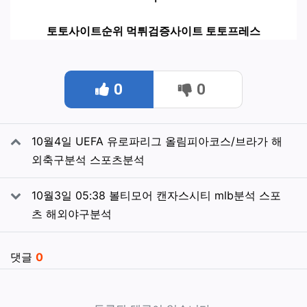
토토사이트순위 먹튀검증사이트 토토프레스
추천
비추천
0
0
관련자료
10월4일 UEFA 유로파리그 올림피아코스/브라가 해
외축구분석 스포츠분석
10월3일 05:38 볼티모어 캔자스시티 mlb분석 스포
츠 해외야구분석
댓글
0