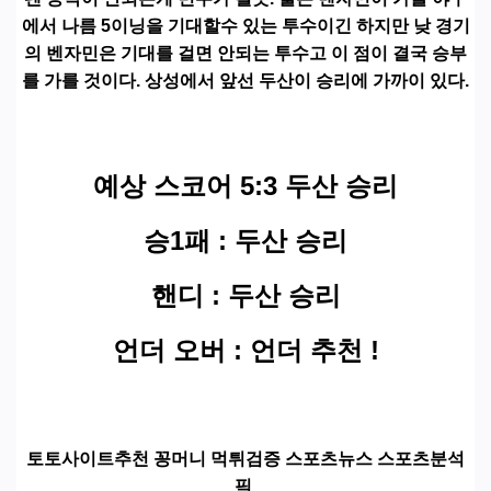
에서 나름 5이닝을 기대할수 있는 투수이긴 하지만 낮 경기
의 벤자민은 기대를 걸면 안되는 투수고 이 점이 결국 승부
를 가를 것이다. 상성에서 앞선 두산이 승리에 가까이 있다.
예상 스코어 5:3 두산 승리
승1패 : 두산 승리
핸디 : 두산 승리
언더 오버 : 언더 추천 !
토토사이트추천 꽁머니 먹튀검증 스포츠뉴스 스포츠분석
픽