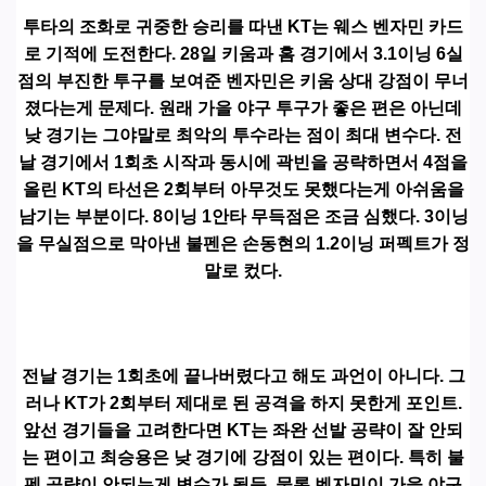
투타의 조화로 귀중한 승리를 따낸 KT는 웨스 벤자민 카드
로 기적에 도전한다. 28일 키움과 홈 경기에서 3.1이닝 6실
점의 부진한 투구를 보여준 벤자민은 키움 상대 강점이 무너
졌다는게 문제다. 원래 가을 야구 투구가 좋은 편은 아닌데
낮 경기는 그야말로 최악의 투수라는 점이 최대 변수다. 전
날 경기에서 1회초 시작과 동시에 곽빈을 공략하면서 4점을
올린 KT의 타선은 2회부터 아무것도 못했다는게 아쉬움을
남기는 부분이다. 8이닝 1안타 무득점은 조금 심했다. 3이닝
을 무실점으로 막아낸 불펜은 손동현의 1.2이닝 퍼펙트가 정
말로 컸다.
전날 경기는 1회초에 끝나버렸다고 해도 과언이 아니다. 그
러나 KT가 2회부터 제대로 된 공격을 하지 못한게 포인트.
앞선 경기들을 고려한다면 KT는 좌완 선발 공략이 잘 안되
는 편이고 최승용은 낮 경기에 강점이 있는 편이다. 특히 불
펜 공략이 안되는게 변수가 될듯. 물론 벤자민이 가을 야구