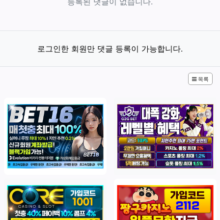
등록된 댓글이 없습니다.
로그인한 회원만 댓글 등록이 가능합니다.
목록