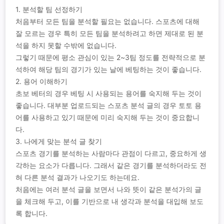
1. 분석할 팀 선정하기
처음부터 모든 팀을 분석할 필요는 없습니다. 스포츠에 대해
잘 모르는 경우 특히 모든 팀을 분석하려고 하면 제대로 된 분
석을 하지 못할 수밖에 없습니다.
그렇기 때문에 평소 관심이 있는 2~3팀 정도를 전략적으로 분
석하여 해당 팀의 경기가 있는 날에 베팅하는 것이 좋습니다.
2. 용어 이해하기
초보 베터의 경우 베팅 시 사용되는 용어를 숙지해 두는 것이
좋습니다. 대부분 업로드되는 스포츠 분석 글의 경우 토토 용
어를 사용하고 있기 때문에 미리 숙지해 두는 것이 중요합니
다.
3. 나에게 맞는 분석 글 찾기
스포츠 경기를 분석하는 사람마다 관점이 다르고, 중요하게 생
각하는 요소가 다릅니다. 그래서 같은 경기를 분석하더라도 전
혀 다른 분석 결과가 나오기도 하는데요.
처음에는 여러 분석 글을 보면서 나와 뜻이 같은 분석가의 글
을 체크해 두고, 이를 기반으로 내 생각과 분석을 대입해 보도
록 합니다.