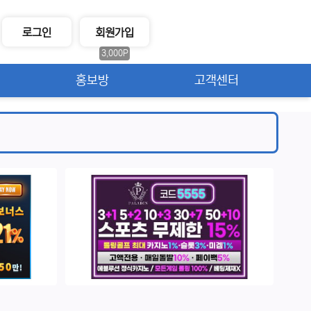
로그인
회원가입
3,000P
홍보방
고객센터