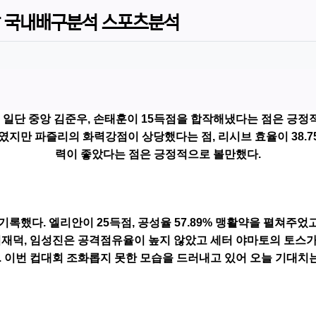
탈 국내배구분석 스포츠분석
 일단 중앙 김준우, 손태훈이 15득점을 합작해냈다는 점은 긍정적으
였지만 파즐리의 화력강점이 상당했다는 점, 리시브 효율이 38.7
력이 좋았다는 점은 긍정적으로 볼만했다.
 기록했다. 엘리안이 25득점, 공성율 57.89% 맹활약을 펼쳐
서재덕, 임성진은 공격점유율이 높지 않았고 세터 야마토의 토스
 이번 컵대회 조화롭지 못한 모습을 드러내고 있어 오늘 기대치는