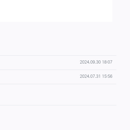
작성일
2024.09.30 18:07
작성일
2024.07.31 15:56