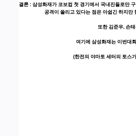
결론 : 삼성화재가 코보컵 첫 경기에서 국내진들로만 
공격이 쏠리고 있다는 점은 아쉽긴 하지만
또한 김준우, 손
여기에 삼성화재는 이번대회 
(한전의 야마토 세터의 토스가