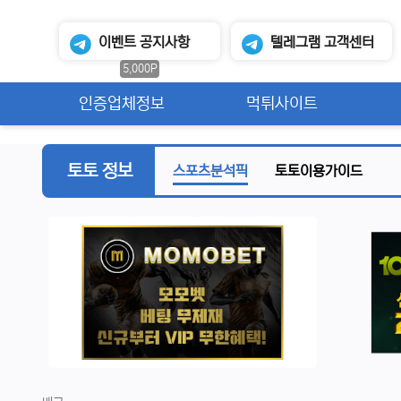
이벤트
공지사항
텔레그램
고객센터
5,000P
메인 메뉴
인증업체정보
먹튀사이트
토토 정보
스포츠분석픽
토토이용가이드