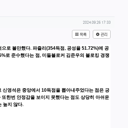
작성일
2024.09.26 17:33
목록
관리
로 볼만했다. 파즐리(354득점, 공성율 51.72%)에 공
5%로 준수했다는 점, 미들블로커 김준우의 블로킹 경쟁
주었고 신영석은 중앙에서 10득점을 뽑아내주었다는 점은 긍
가 또한번 안정감을 보이지 못했다는 점도 상당히 아쉬운
 높지 않다.