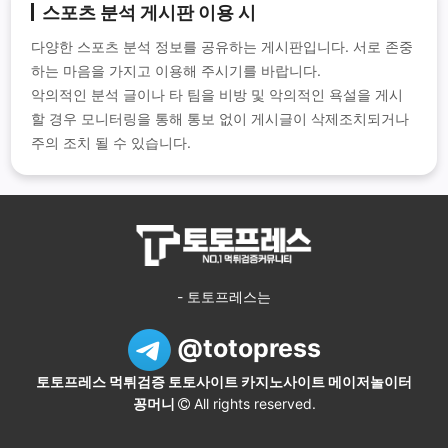
스포츠 분석 게시판 이용 시
다양한 스포츠 분석 정보를 공유하는 게시판입니다. 서로 존중
하는 마음을 가지고 이용해 주시기를 바랍니다.
악의적인 분석 글이나 타 팀을 비방 및 악의적인 욕설을 게시
할 경우 모니터링을 통해 통보 없이 게시글이 삭제조치되거나
주의 조치 될 수 있습니다.
- 토토프레스는
@totopress
토토프레스 먹튀검증 토토사이트 카지노사이트 메이저놀이터
꽁머니
All rights reserved.