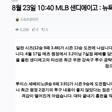
분류
야구
8월 23일 10:40 MLB 샌디에이고 : 
작성자 정보
작성
스포츠관리자
컨텐츠 정보
조회
추천
비추천
5,298
0
0
본문
딜란 시즈(12승 9패 3.46)가 시즌 13승 도전에 나
니다. 6월 17일 메츠 원정에서 3.2이닝 7실점 패배
을 올린 샌디에고의 타선은 최근 우완 강속구 투수 공략
점으
루이스 세베리노(8승 6패 3.91)가 시즌 9승에 도전
나 최근 원정 2경기의 투구 내용이 좋지 않았다는 점은
격감이 떨어진게 아쉽습니다. 대타 끝내기 홈런을 작