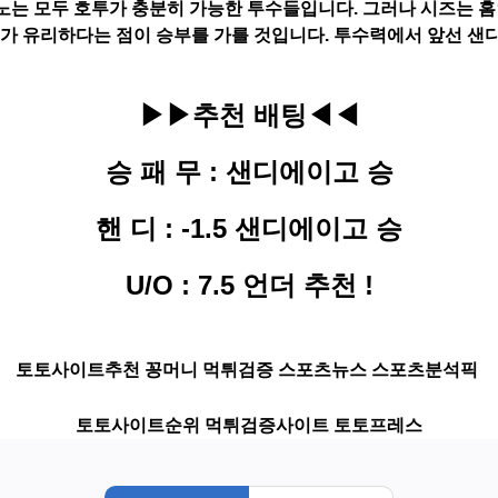
노는 모두 호투가 충분히 가능한 투수들입니다. 그러나 시즈는
고가 유리하다는 점이 승부를 가를 것입니다. 투수력에서 앞선 샌
▶▶추천 배팅◀◀
승 패 무 : 샌디에이고 승
핸 디 : -1.5 샌디에이고 승
U/O : 7.5 언더 추천 !
토토사이트추천 꽁머니 먹튀검증 스포츠뉴스 스포츠분석픽
토토사이트순위 먹튀검증사이트 토토프레스