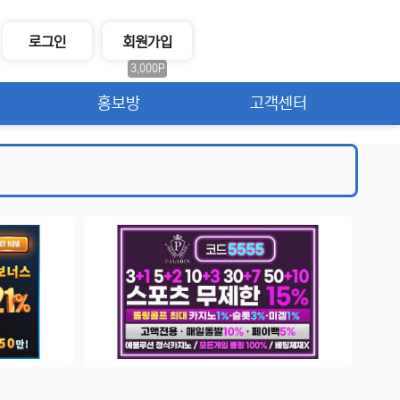
로그인
회원가입
3,000P
홍보방
고객센터