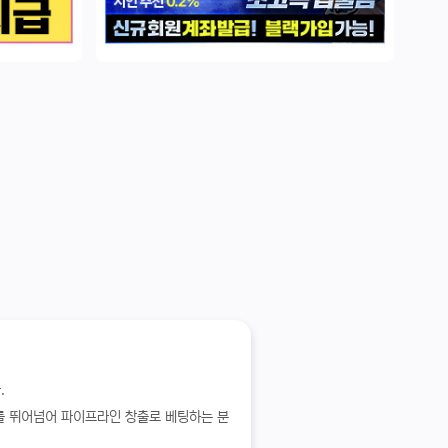
.
를 뛰어넘어 파이프라인 창출로 베팅하는 분