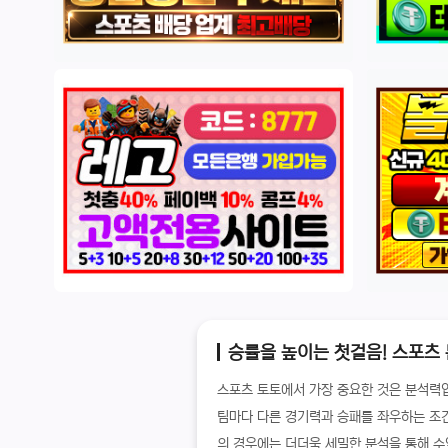
승률을 높이는 첫걸음! 스포츠
스포츠 토토에서 가장 중요한 것은 분석력입
팀마다 다른 경기력과 승패를 좌우하는 조건
의 경우에는 더더욱 세밀한 분석을 통해 수