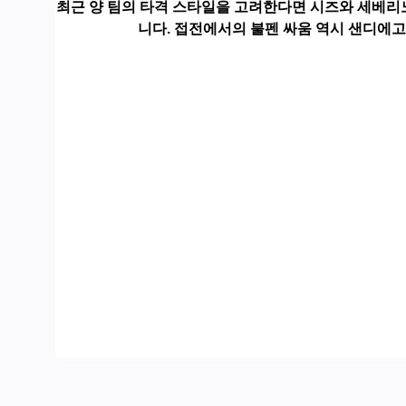
최근 양 팀의 타격 스타일을 고려한다면 시즈와 세베리
니다. 접전에서의 불펜 싸움 역시 샌디에