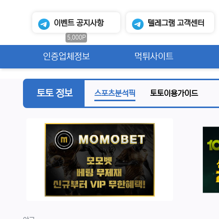
이벤트
공지사항
텔레그램
고객센터
5,000P
메인 메뉴
인증업체정보
먹튀사이트
토토 정보
스포츠분석픽
토토이용가이드