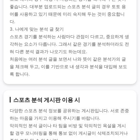
좋습니다. 대부분 업로드되는 스포츠 분석 글의 경우 토토 용
어를 사용하고 있기 때문에 미리 숙지해 두는 것이 중요합니
다.
3. 나에게 맞는 분석 글 찾기
스포츠 경기를 분석하는 사람마다 관점이 다르고, 중요하게 생
각하는 요소가 다릅니다. 그래서 같은 경기를 분석하더라도 전
혀 다른 분석 결과가 나오기도 하는데요.
처음에는 여러 분석 글을 보면서 나와 뜻이 같은 분석가의 글
을 체크해 두고, 이를 기반으로 내 생각과 분석을 대입해 보도
록 합니다.
스포츠 분석 게시판 이용 시
다양한 스포츠 분석 정보를 공유하는 게시판입니다. 서로 존중
하는 마음을 가지고 이용해 주시기를 바랍니다.
악의적인 분석 글이나 타 팀을 비방 및 악의적인 욕설을 게시
할 경우 모니터링을 통해 통보 없이 게시글이 삭제조치되거나