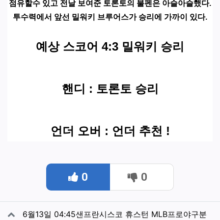
점유할수 있고 전날 보여준 토론토의 불펜은 아슬아슬했다.
투수력에서 앞선 밀워키 브루어스가 승리에 가까이 있다.
예상 스코어 4:3 밀워키 승리
핸디 : 토론토 승리
언더 오버 : 언더 추천 !
추천
비추천
0
0
관련자료
6월13일 04:45샌프란시스코 휴스턴 MLB프로야구분