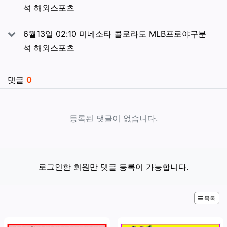
석 해외스포츠
6월13일 02:10 미네소타 콜로라도 MLB프로야구분
석 해외스포츠
댓글
0
등록된 댓글이 없습니다.
로그인한 회원만 댓글 등록이 가능합니다.
목록