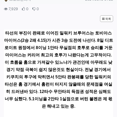
컨텐츠 정보
조회
추천
비추천
7,929
0
0
목록
본문
타선의 부진이 완패로 이어진 밀워키 브루어스는 토비아스
마이어스(2승 2패 4.15)가 시즌 3승 도전에 나선다. 8일 디트
로이트 원정에서 8이닝 1안타 무실점의 호투로 승리를 거둔
마이어스는 커리어 최고의 호투가 나왔다는게 고무적이다.
이 흐름을 홈으로 가져갈수 있느냐가 관건인데 아무래도 낮
경기 약점 극복이 쉽지 않은것도 현실이다. 전날 경기에서
키쿠치의 투구에 막히면서 5안타 완봉패를 당한 밀워키의
타선은 홈 경기에서 홈런이 터지지 않을때의 문제점을 여실
히 드러낸바 있다. 12타수 무안타의 득점권 성적은 심해도
너무 심했다. 5.1이닝을 2안타 1실점으로 버틴 불펜은 제 몫
은 해내고 있는 중.