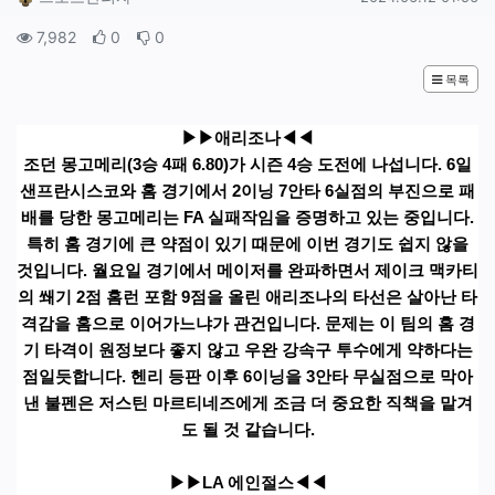
컨텐츠 정보
조회
추천
비추천
7,982
0
0
목록
본문
▶▶애리조나◀◀
조던 몽고메리(3승 4패 6.80)가 시즌 4승 도전에 나섭니다. 6일
샌프란시스코와 홈 경기에서 2이닝 7안타 6실점의 부진으로 패
배를 당한 몽고메리는 FA 실패작임을 증명하고 있는 중입니다.
특히 홈 경기에 큰 약점이 있기 때문에 이번 경기도 쉽지 않을
것입니다. 월요일 경기에서 메이저를 완파하면서 제이크 맥카티
의 쐐기 2점 홈런 포함 9점을 올린 애리조나의 타선은 살아난 타
격감을 홈으로 이어가느냐가 관건입니다. 문제는 이 팀의 홈 경
기 타격이 원정보다 좋지 않고 우완 강속구 투수에게 약하다는
점일듯합니다. 헨리 등판 이후 6이닝을 3안타 무실점으로 막아
낸 불펜은 저스틴 마르티네즈에게 조금 더 중요한 직책을 맡겨
도 될 것 같습니다.
▶▶LA 에인절스◀◀