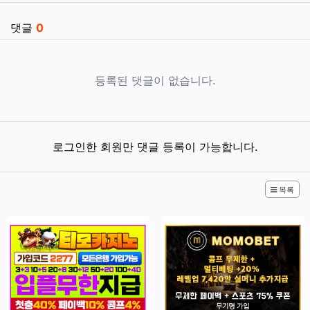
댓글
0
등록된 댓글이 없습니다.
로그인한 회원만 댓글 등록이 가능합니다.
목록