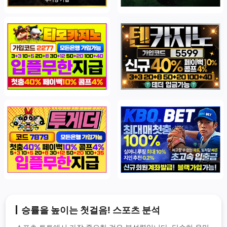
승률을 높이는 첫걸음! 스포츠 분석