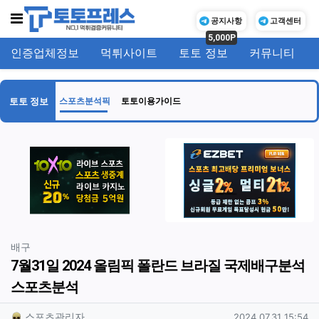
메뉴
공지사항
고객센터
5,000P
인증업체정보
먹튀사이트
토토 정보
커뮤니티
기
토토 정보
스포츠분석픽
토토이용가이드
분류
배구
7월31일 2024 올림픽 폴란드 브라질 국제배구분석
스포츠분석
작성자 정보
작성
작성일
스포츠관리자
2024.07.31 15:54