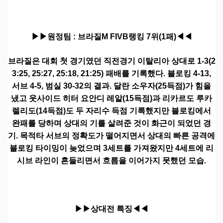
▶▶원정팀 : 브라질M FIVB랭킹 7위(1패)◀◀
브라질은 대회 첫 경기였던 직전경기 이탈리아 상대로 1-3(2
3:25, 25:27, 25:18, 21:25) 패배를 기록했다. 블로킹 4-13,
서브 4-5, 범실 30-32의 결과. 달란 소우자(25득점)가 힘을
냈고 웃사이드 히터 요안디 레알(15득점)과 리카르도 루카
렐리도(14득점)도 두 자리수 득점 기록했지만 블로킹에서
완패를 당하며 상대의 기를 살려준 것이 화근이 되었던 경
기. 목적타 서브의 정확도가 떨어지면서 상대의 빠른 공격에
블로킹 타이밍이 늦었으며 3세트를 가져왔지만 4세트에 리
시브 라인이 흔들리면서 흐름을 이어가지 못했던 모습.
▶▶상대전 특징◀◀