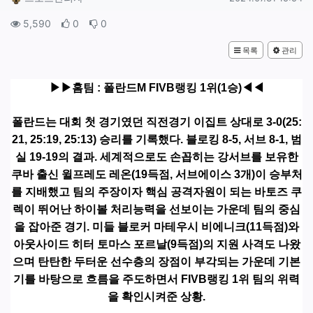
컨텐츠 정보
조회
추천
비추천
5,590
0
0
목록
관리
본문
▶▶홈팀 : 폴란드M FIVB랭킹 1위(1승)◀◀
폴란드는 대회 첫 경기였던 직전경기 이집트 상대로 3-0(25:
21, 25:19, 25:13) 승리를 기록했다. 블로킹 8-5, 서브 8-1, 범
실 19-19의 결과. 세계적으로도 손꼽히는 강서브를 보유한
쿠바 출신 윌프레도 레온(19득점, 서브에이스 3개)이 승부처
를 지배했고 팀의 주장이자 핵심 공격자원이 되는 바토즈 쿠
렉이 뛰어난 하이볼 처리능력을 선보이는 가운데 팀의 중심
을 잡아준 경기. 미들 블로커 마테우시 비에니크(11득점)와
아웃사이드 히터 토마스 포르날(9득점)의 지원 사격도 나왔
으며 탄탄한 두터운 선수층의 장점이 부각되는 가운데 기본
기를 바탕으로 흐름을 주도하면서 FIVB랭킹 1위 팀의 위력
을 확인시켜준 상황.