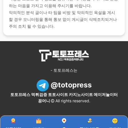
하는 마음을 가지고 이용해 주시기를 바랍니다.
악의적인 분석 글이나 타 팀을 비방 및 악의적인 욕설을 게시
할 경우 모니터링을 통해 통보 없이 게시글이 삭제조치되거나
주의 조치 될 수 있습니다.
- 토토프레스는
@totopress
토토프레스 먹튀검증 토토사이트 카지노사이트 메이저놀이터
꽁머니
All rights reserved.