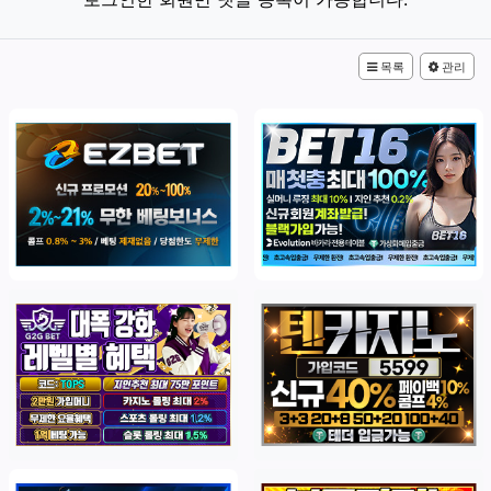
목록
관리