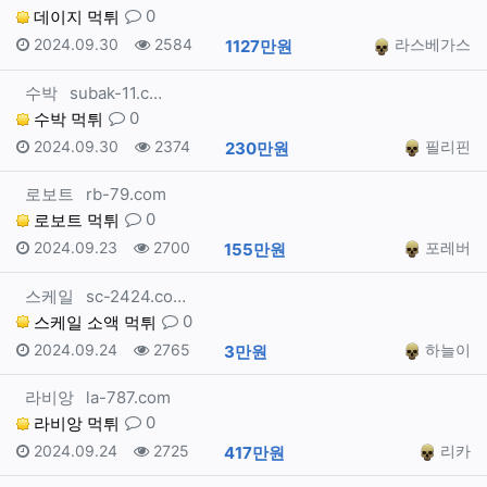
댓글
0
데이지 먹튀
작성일
조회
작성자
2024.09.30
2584
라스베가스
1127만원
수박
subak-11.c…
댓글
0
수박 먹튀
작성일
조회
작성자
2024.09.30
2374
필리핀
230만원
로보트
rb-79.com
댓글
0
로보트 먹튀
작성일
조회
작성자
2024.09.23
2700
포레버
155만원
스케일
sc-2424.co…
댓글
0
스케일 소액 먹튀
작성일
조회
작성자
2024.09.24
2765
하늘이
3만원
라비앙
la-787.com
댓글
0
라비앙 먹튀
작성일
조회
작성자
2024.09.24
2725
리카
417만원