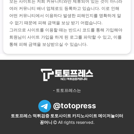
모든 사이트는 저희 커뮤니티와만 제휴되어 있는 것이 아니라
여러 커뮤니티 배너 업체로도 등록하고 있습니다. 이로 인해
어떤 커뮤니티에서 이용하다 발생한 피해인지를 명확하게 알
수 없기 때문에 피해 금액을 보상 받기 어렵습니다.
그러므로 사이트를 이용할 때는 반드시 코드를 통해 가입해야
회원님이 사이트 가입을 하게 된 로그를 파악할 수 있고, 이를
통해 피해 금액을 보상받으실 수 있습니다.
- 토토프레스는
@totopress
토토프레스 먹튀검증 토토사이트 카지노사이트 메이저놀이터
꽁머니
All rights reserved.