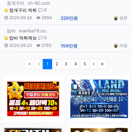
청개구리
ch-92.com
댓글
0
청개구리 먹튀
작성일
조회
작성자
2024.09.24
2994
성은
220만원
맘바
mamba79.co…
댓글
0
맘바 먹튀제보
작성일
조회
작성자
2024.09.23
2785
리딩
159만원
(current)
(next)
(last)
1
2
3
4
5