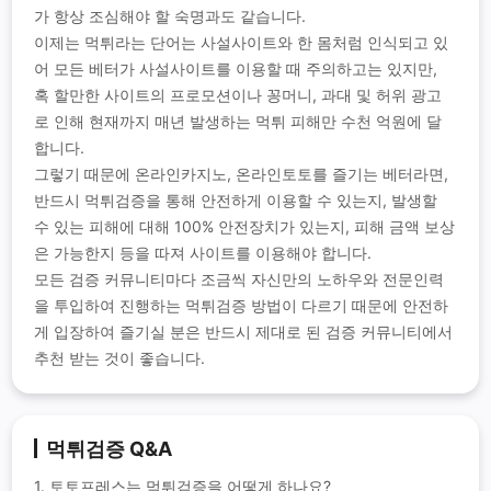
가 항상 조심해야 할 숙명과도 같습니다.
이제는 먹튀라는 단어는 사설사이트와 한 몸처럼 인식되고 있
어 모든 베터가 사설사이트를 이용할 때 주의하고는 있지만,
혹 할만한 사이트의 프로모션이나 꽁머니, 과대 및 허위 광고
로 인해 현재까지 매년 발생하는 먹튀 피해만 수천 억원에 달
합니다.
그렇기 때문에 온라인카지노, 온라인토토를 즐기는 베터라면,
반드시 먹튀검증을 통해 안전하게 이용할 수 있는지, 발생할
수 있는 피해에 대해 100% 안전장치가 있는지, 피해 금액 보상
은 가능한지 등을 따져 사이트를 이용해야 합니다.
모든 검증 커뮤니티마다 조금씩 자신만의 노하우와 전문인력
을 투입하여 진행하는 먹튀검증 방법이 다르기 때문에 안전하
게 입장하여 즐기실 분은 반드시 제대로 된 검증 커뮤니티에서
추천 받는 것이 좋습니다.
먹튀검증 Q&A
1. 토토프레스는 먹튀검증을 어떻게 하나요?