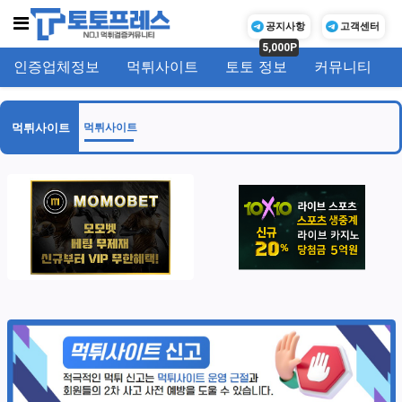
메뉴
공지사항
고객센터
5,000P
인증업체정보
먹튀사이트
토토 정보
커뮤니티
기
먹튀사이트
먹튀사이트