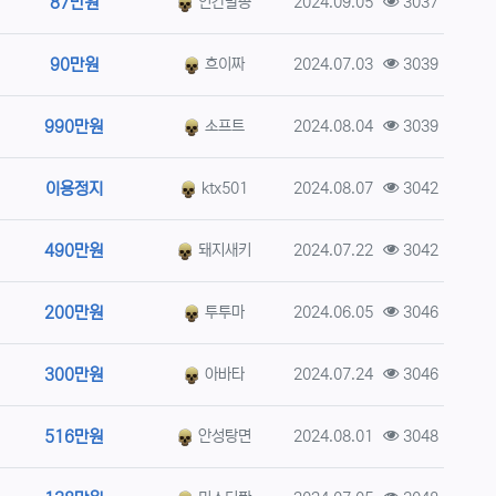
작성자
작성일
조회
87만원
인간말종
2024.09.05
3037
작성자
작성일
조회
90만원
흐이짜
2024.07.03
3039
작성자
작성일
조회
990만원
소프트
2024.08.04
3039
작성자
작성일
조회
이용정지
ktx501
2024.08.07
3042
작성자
작성일
조회
490만원
돼지새키
2024.07.22
3042
작성자
작성일
조회
200만원
투투마
2024.06.05
3046
작성자
작성일
조회
300만원
아바타
2024.07.24
3046
작성자
작성일
조회
516만원
안성탕면
2024.08.01
3048