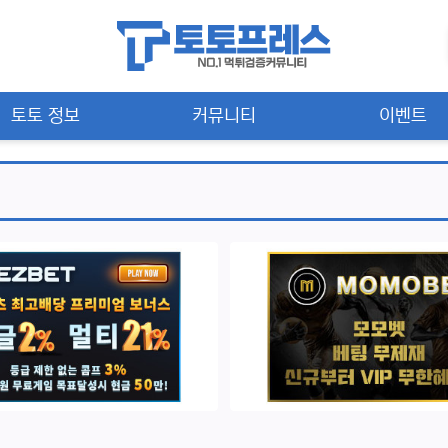
토토 정보
커뮤니티
이벤트