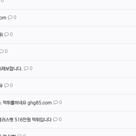
글
0
댓글
0
com
댓글
0
튀
댓글
0
댓글
0
먹튀제보합니다.
댓글
0
유
댓글
0
 먹튀를하네요 ghg85.com
댓글
0
러스벳 516만원 먹튀입니다