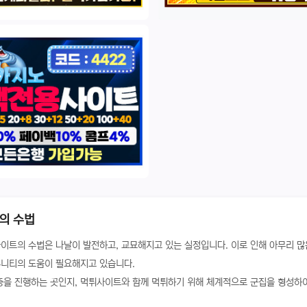
의 수법
이트의 수법은 나날이 발전하고, 교묘해지고 있는 실정입니다. 이로 인해 아무리 많
뮤니티의 도움이 필요해지고 있습니다.
증을 진행하는 곳인지, 먹튀사이트와 함께 먹튀하기 위해 체계적으로 군집을 형성하