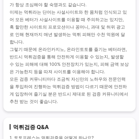
가 항상 조심해야 할 숙명과도 같습니다.
이제는 먹튀라는 단어는 사설사이트와 한 몸처럼 인식되고 있
어 모든 베터가 사설사이트를 이용할 때 주의하고는 있지만,
혹 할만한 사이트의 프로모션이나 꽁머니, 과대 및 허위 광고
로 인해 현재까지 매년 발생하는 먹튀 피해만 수천 억원에 달
합니다.
그렇기 때문에 온라인카지노, 온라인토토를 즐기는 베터라면,
반드시 먹튀검증을 통해 안전하게 이용할 수 있는지, 발생할
수 있는 피해에 대해 100% 안전장치가 있는지, 피해 금액 보상
은 가능한지 등을 따져 사이트를 이용해야 합니다.
모든 검증 커뮤니티마다 조금씩 자신만의 노하우와 전문인력
을 투입하여 진행하는 먹튀검증 방법이 다르기 때문에 안전하
게 입장하여 즐기실 분은 반드시 제대로 된 검증 커뮤니티에서
추천 받는 것이 좋습니다.
먹튀검증 Q&A
1. 토토프레스는 먹튀검증을 어떻게 하나요?