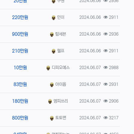
작성자
작성일
조회
20만원
구원
2024.06.06
2936
작성자
작성일
조회
220만원
민이
2024.06.06
2911
작성자
작성일
조회
900만원
탑세븐
2024.06.06
2936
작성자
작성일
조회
210만원
헬프
2024.06.06
2911
작성자
작성일
조회
10만원
디피오예스
2024.06.07
2988
작성자
작성일
조회
83만원
아이옵
2024.06.07
2931
작성자
작성일
조회
180만원
엠피쓰리
2024.06.07
2906
작성자
작성일
조회
800만원
토토맨
2024.06.07
3217