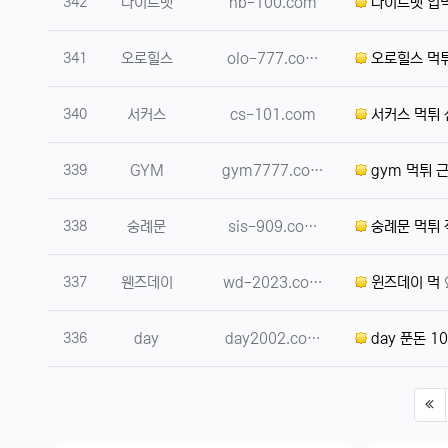
번호
342
나이트뱃
nb-100.com
나이트뱃 입
번호
341
오로힐스
olo-777.co…
오로힐스 먹
번호
340
서커스
cs-101.com
서커스 먹튀
번호
339
GYM
gym7777.co…
gym 먹튀 
번호
338
숭례문
sis-909.co…
숭례문 먹튀 
번호
337
웬즈데이
wd-2023.co…
윈즈데이 먹
번호
336
day
day2002.co…
day 푼돈 1
(f