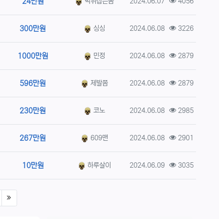
작성자
작성일
조회
24만원
먹튀잡는놈
2024.06.07
4056
작성자
작성일
조회
300만원
싱싱
2024.06.08
3226
작성자
작성일
조회
1000만원
민정
2024.06.08
2879
작성자
작성일
조회
596만원
제발쫌
2024.06.08
2879
작성자
작성일
조회
230만원
코노
2024.06.08
2985
작성자
작성일
조회
267만원
609맨
2024.06.08
2901
작성자
작성일
조회
10만원
하루살이
2024.06.09
3035
next)
(last)