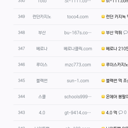
번호
350
Toto
St-1111.co…
st-111.co
번호
349
런던카지노
toco4.com
런던 카지녹 
댓
번호
348
부산
bu-167s.co…
부산 먹튀
번호
347
베로나
베로나클릭.com
베로나 210
번호
346
루이스
mzc773.com
루이스카지노
번호
345
블랙썬
sun-1.com
블랙썬 먹 조
번호
344
스쿨
schools999…
온에어 봉팔
댓글
번호
0
343
4.0
gt-9414.co…
4.0 먹