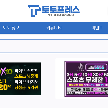
토토 정보
커뮤니티
이벤트