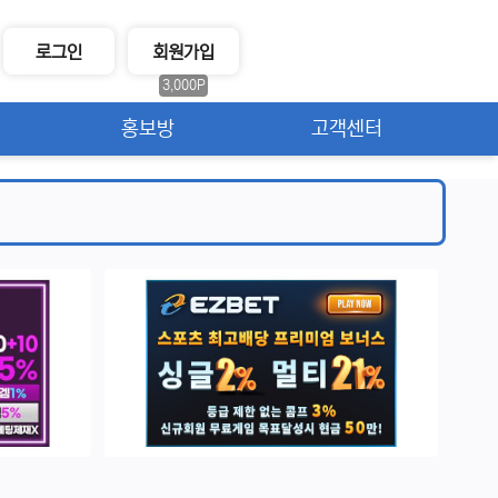
로그인
회원가입
3,000P
홍보방
고객센터