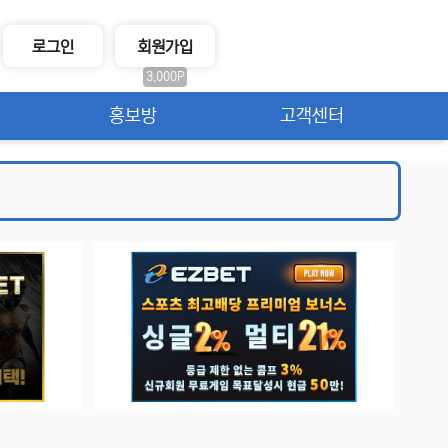
로그인
회원가입
3,000P
홍보방
고객센터