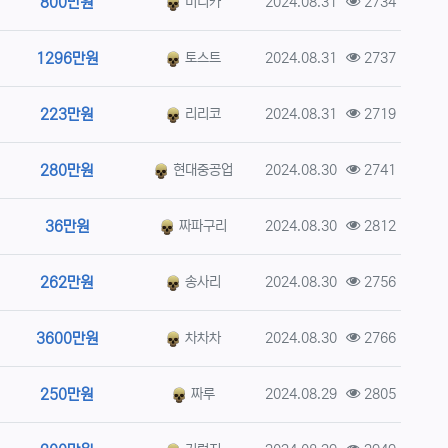
작성자
작성일
조회
800만원
미니카
2024.08.31
2734
작성자
작성일
조회
1296만원
토스트
2024.08.31
2737
작성자
작성일
조회
223만원
리리코
2024.08.31
2719
작성자
작성일
조회
280만원
현대중공업
2024.08.30
2741
작성자
작성일
조회
36만원
짜파구리
2024.08.30
2812
작성자
작성일
조회
262만원
송사리
2024.08.30
2756
작성자
작성일
조회
3600만원
차차차
2024.08.30
2766
작성자
작성일
조회
250만원
짜루
2024.08.29
2805