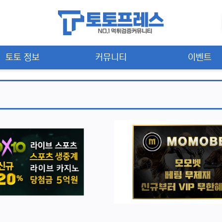
토토 정보
커뮤니티
이벤트