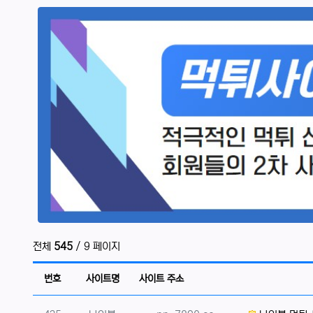
전체
545
/ 9 페이지
번호
사이트명
사이트 주소