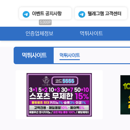
이벤트
공지사항
텔레그램
고객센터
5,000P
메인 메뉴
인증업체정보
먹튀사이트
먹튀사이트
먹튀사이트