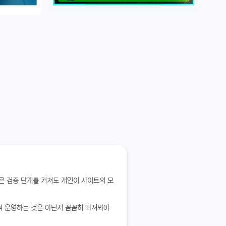
은 검증 단계를 거쳐도 개인이 사이트의 모
여 운영하는 것은 아닌지 꼼꼼히 따져봐야