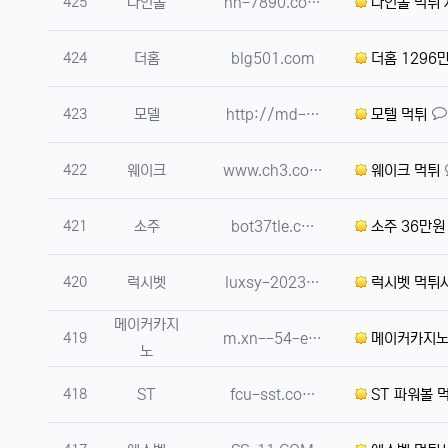
번호
425
나인볼
nn-7890.co…
나인볼 먹튀
번호
424
더홈
blg501.com
더홈 1296
댓
번호
423
모델
http://md-…
모텔 먹튀
번호
422
웨이크
www.ch3.co…
웨이크 먹튀
번호
421
소주
bot37tle.c…
소주 36만원
번호
420
럭시벳
luxsy-2023…
럭시벳 먹튀
메이커카지
번호
419
m.xn--54-e…
메이커카지노
노
번호
418
ST
fcu-sst.co…
ST 파워볼 