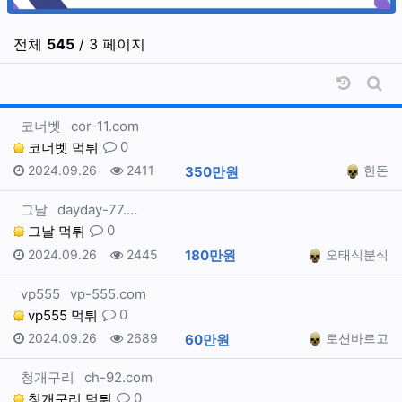
전체
545
/ 3 페이지
날짜순 
게시
코너벳
cor-11.com
댓글
0
코너벳 먹튀
작성일
조회
작성자
2024.09.26
2411
한돈
350만원
그날
dayday-77.…
댓글
0
그날 먹튀
작성일
조회
작성자
2024.09.26
2445
오태식분식
180만원
vp555
vp-555.com
댓글
0
vp555 먹튀
작성일
조회
작성자
2024.09.26
2689
로션바르고
60만원
청개구리
ch-92.com
댓글
0
청개구리 먹튀