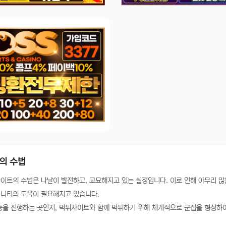
의 수법
이트의 수법은 나날이 발전하고, 교묘해지고 있는 실정입니다. 이로 인해 아무리 많
뮤니티의 도움이 필요해지고 있습니다.
증을 진행하는 곳인지, 먹튀사이트와 함께 먹튀하기 위해 체계적으로 군집을 형성하