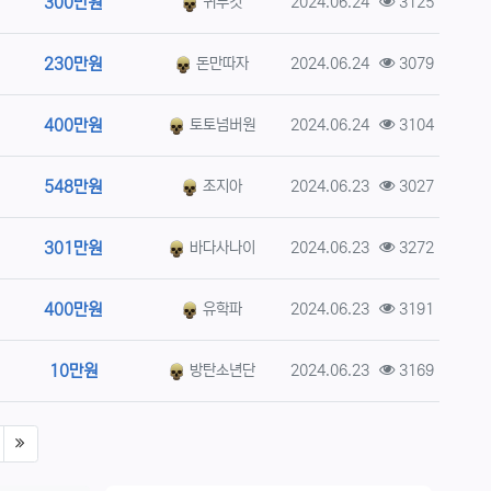
작성자
작성일
조회
300만원
귀두컷
2024.06.24
3125
작성자
작성일
조회
230만원
돈만따자
2024.06.24
3079
작성자
작성일
조회
400만원
토토넘버원
2024.06.24
3104
작성자
작성일
조회
548만원
조지아
2024.06.23
3027
작성자
작성일
조회
301만원
바다사나이
2024.06.23
3272
작성자
작성일
조회
400만원
유학파
2024.06.23
3191
작성자
작성일
조회
10만원
방탄소년단
2024.06.23
3169
next)
(last)