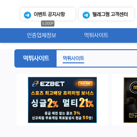
이벤트
공지사항
텔레그램
고객센터
5,000P
메인 메뉴
인증업체정보
먹튀사이트
먹튀사이트
먹튀사이트