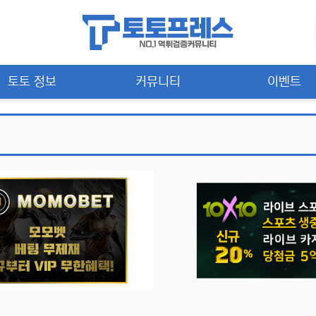
토토 정보
커뮤니티
이벤트