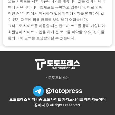
모든 사이트는 저희 커뮤니티와만 제휴되어 있는 것이 아니라
여러 커뮤니티 배너 업체로도 등록하고 있습니다. 이로 인해
어떤 커뮤니티에서 이용하다 발생한 피해인지를 명확하게 알
수 없기 때문에 피해 금액을 보상 받기 어렵습니다.
그러므로 사이트를 이용할 때는 반드시 코드를 통해 가입해야
회원님이 사이트 가입을 하게 된 로그를 파악할 수 있고, 이를
통해 피해 금액을 보상받으실 수 있습니다.
- 토토프레스는
@totopress
토토프레스 먹튀검증 토토사이트 카지노사이트 메이저놀이터
꽁머니
All rights reserved.