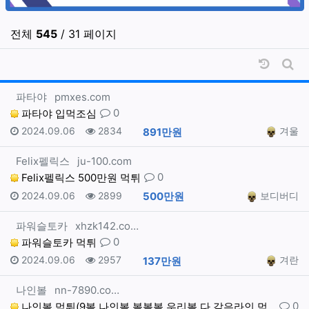
전체
545
/ 31 페이지
날짜순 
게시
파타야
pmxes.com
댓글
0
파타야 입먹조심
작성일
조회
작성자
2024.09.06
2834
겨울
891만원
Felix펠릭스
ju-100.com
댓글
0
Felix펠릭스 500만원 먹튀
작성일
조회
작성자
2024.09.06
2899
보디버디
500만원
파워슬토카
xhzk142.co…
댓글
0
파워슬토카 먹튀
작성일
조회
작성자
2024.09.06
2957
겨란
137만원
나인볼
nn-7890.co…
댓글
0
나인볼 먹튀(9볼 나인볼 볼볼볼 우리볼 다 같은라인 먹…