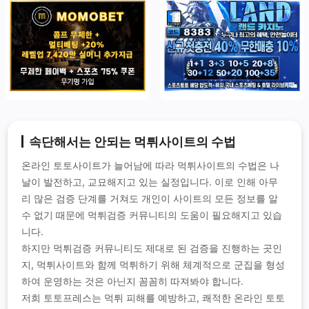
속단해서는 안되는 먹튀사이트의 수법
온라인 토토사이트가 늘어남에 따라 먹튀사이트의 수법은 나
날이 발전하고, 교묘해지고 있는 실정입니다. 이로 인해 아무
리 많은 검증 단계를 거쳐도 개인이 사이트의 모든 정보를 알
수 없기 때문에 먹튀검증 커뮤니티의 도움이 필요해지고 있습
니다.
하지만 먹튀검증 커뮤니티도 제대로 된 검증을 진행하는 곳인
지, 먹튀사이트와 함께 먹튀하기 위해 체계적으로 군집을 형성
하여 운영하는 것은 아닌지 꼼꼼히 따져봐야 합니다.
저희 토토프레스는 먹튀 피해를 예방하고, 쾌적한 온라인 토토