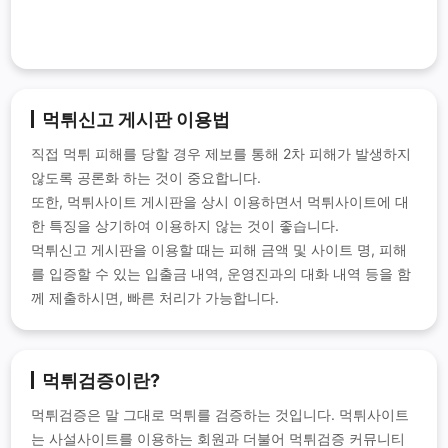
먹튀신고 게시판 이용법
직접 먹튀 피해를 당할 경우 제보를 통해 2차 피해가 발생하지
않도록 공론화 하는 것이 중요합니다.
또한, 먹튀사이트 게시판을 상시 이용하면서 먹튀사이트에 대
한 특징을 상기하여 이용하지 않는 것이 좋습니다.
먹튀신고 게시판을 이용할 때는 피해 금액 및 사이트 명, 피해
를 입증할 수 있는 입출금 내역, 운영진과의 대화 내역 등을 함
께 제출하시면, 빠른 처리가 가능합니다.
먹튀검증이란?
먹튀검증은 말 그대로 먹튀를 검증하는 것입니다. 먹튀사이트
는 사설사이트를 이용하는 회원과 더불어 먹튀검증 커뮤니티