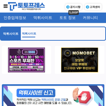
메뉴
공지사항
고객센터
5,000P
인증업체정보
먹튀사이트
토토 정보
커뮤니티
기
먹튀사이트
먹튀사이트