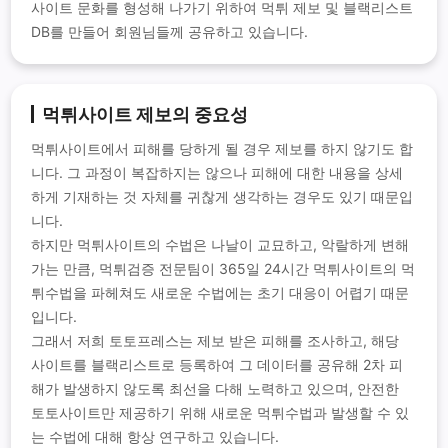
사이트 문화를 형성해 나가기 위하여 먹튀 제보 및 블랙리스트
DB를 만들어 회원님들께 공유하고 있습니다.
먹튀사이트 제보의 중요성
먹튀사이트에서 피해를 당하게 될 경우 제보를 하지 않기도 합
니다. 그 과정이 복잡하지는 않으나 피해에 대한 내용을 상세
하게 기재하는 것 자체를 귀찮게 생각하는 경우도 있기 때문입
니다.
하지만 먹튀사이트의 수법은 나날이 교묘하고, 악랄하게 변해
가는 만큼, 먹튀검증 전문팀이 365일 24시간 먹튀사이트의 먹
튀수법을 파헤쳐도 새로운 수법에는 초기 대응이 어렵기 때문
입니다.
그래서 저희 토토프레스는 제보 받은 피해를 조사하고, 해당
사이트를 블랙리스트로 등록하여 그 데이터를 공유해 2차 피
해가 발생하지 않도록 최선을 다해 노력하고 있으며, 안전한
토토사이트만 제공하기 위해 새로운 먹튀수법과 발생할 수 있
는 수법에 대해 항상 연구하고 있습니다.