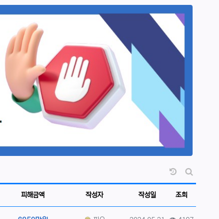
날짜순 정렬
게시판 검
피해금액
작성자
작성일
조회