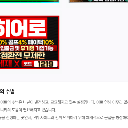
의 수법
이트의 수법은 나날이 발전하고, 교묘해지고 있는 실정입니다. 이로 인해 아무리 많
뮤니티의 도움이 필요해지고 있습니다.
증을 진행하는 곳인지, 먹튀사이트와 함께 먹튀하기 위해 체계적으로 군집을 형성하