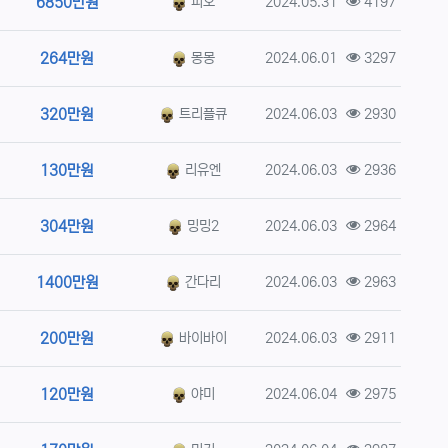
작성자
작성일
조회
6850만원
피오
2024.05.31
4197
작성자
작성일
조회
264만원
몽몽
2024.06.01
3297
작성자
작성일
조회
320만원
트리플큐
2024.06.03
2930
작성자
작성일
조회
130만원
리유엔
2024.06.03
2936
작성자
작성일
조회
304만원
밍밍2
2024.06.03
2964
작성자
작성일
조회
1400만원
간다리
2024.06.03
2963
작성자
작성일
조회
200만원
바이바이
2024.06.03
2911
작성자
작성일
조회
120만원
야미
2024.06.04
2975