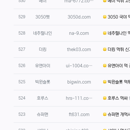
번호
530
메이
ma-6772.co…
메이 먹튀 
번호
529
3050벳
3050d.com
3050 국야 
번호
528
네추럴나인
na-9.com
네추럴나인 
번호
527
더킹
thek03.com
더킹 먹튀 신
번호
526
유앤아이
ui-1004.co…
유앤아이 먹 
번호
525
빅윈슬롯
bigwin.com
빅윈슬롯 먹
번호
524
호루스
hrs-111.co…
호루스 먹싸
번호
523
슈퍼맨
ft631.com
슈퍼맨 개먹