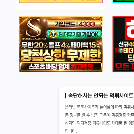
속단해서는 안되는 먹튀사이트
온라인 토토사이트가 늘어남에 따라 먹튀사
든 정보를 알 수 없기 때문에 먹튀검증 커
하지만 먹튀검증 커뮤니티도 제대로 된 검
합니다.