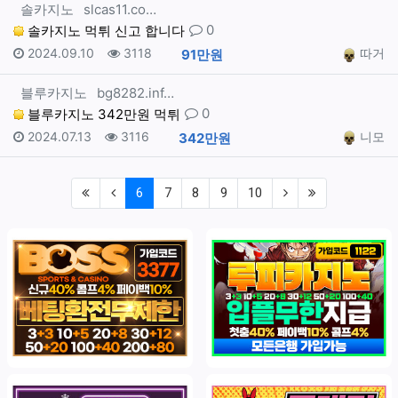
솔카지노
slcas11.co…
댓글
0
솔카지노 먹튀 신고 합니다
작성일
조회
작성자
2024.09.10
3118
따거
91만원
블루카지노
bg8282.inf…
댓글
0
블루카지노 342만원 먹튀
작성일
조회
작성자
2024.07.13
3116
니모
342만원
(first)
(previous)
(current)
(next)
(last)
6
7
8
9
10