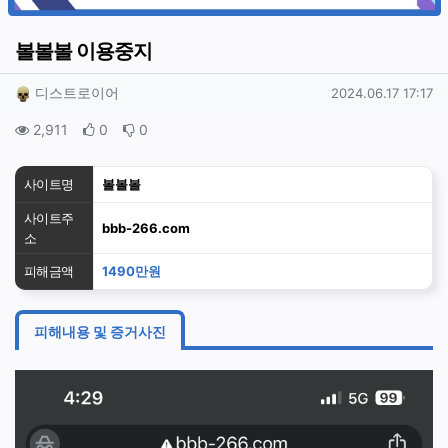
볼볼볼 이용중지
작성자 정보
작성
작성일
디스트로이어
2024.06.17 17:17
컨텐츠 정보
조회
추천
비추천
2,911
0
0
본문
사이트명
볼볼볼
사이트주
bbb-266.com
소
피해금액
1490만원
피해내용 및 증거사진