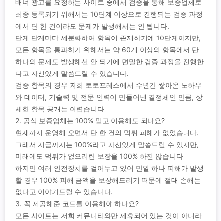
배너 광고를 요청하는 사이트 중에서 검증을 통해 보증업체로
최종 등록되기 위해서는 10단계 이상으로 진행되는 검증 과정
에서 단 한 건이라도 문제가 발생해서는 안 됩니다.
단계 단계마다 세분화하여 항목이 존재하기에 10단계이지만,
모든 항목을 통과하기 위해서는 약 60개 이상의 항목에서 단
하나의 문제도 발생해선 안 되기에 면밀한 검증 과정을 진행한
다고 자신있게 말씀드릴 수 있습니다.
검증 항목의 경우 저희 토토프레스에서 수년간 쌓아온 노하우
와 데이터, 기술력 및 전문 인력이 만들어낸 결정체인 만큼, 상
세한 항목 공개는 어렵습니다.
2. 공식 보증업체는 100% 믿고 이용해도 되나요?
현재까지 운영해 오면서 단 한 건의 먹튀 피해가 없었습니다.
그래서 지금까지는 100%라고 자신있게 말씀드릴 수 있지만,
미래에도 먹튀가 없으리란 보장을 100% 하진 않습니다.
하지만 여러 안전장치를 걸어두고 있어 만일 하나 피해가 발생
할 경우 100% 피해 금액을 보상해드리기 때문에 절대 손해는
없다고 이야기드릴 수 있습니다.
3. 꼭 제공해준 코드를 이용해야 하나요?
모든 사이트는 저희 커뮤니티와만 제휴되어 있는 것이 아니라