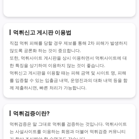
먹튀신고 게시판 이용법
직접 먹튀 피해를 당할 경우 제보를 통해 2차 피해가 발생하지
않도록 공론화 하는 것이 중요합니다.
또한, 먹튀사이트 게시판을 상시 이용하면서 먹튀사이트에 대
한 특징을 상기하여 이용하지 않는 것이 좋습니다.
먹튀신고 게시판을 이용할 때는 피해 금액 및 사이트 명, 피해
를 입증할 수 있는 입출금 내역, 운영진과의 대화 내역 등을 함
께 제출하시면, 빠른 처리가 가능합니다.
먹튀검증이란?
먹튀검증은 말 그대로 먹튀를 검증하는 것입니다. 먹튀사이트
는 사설사이트를 이용하는 회원과 더불어 먹튀검증 커뮤니티
가 항상 조심해야 할 숙명과도 같습니다.