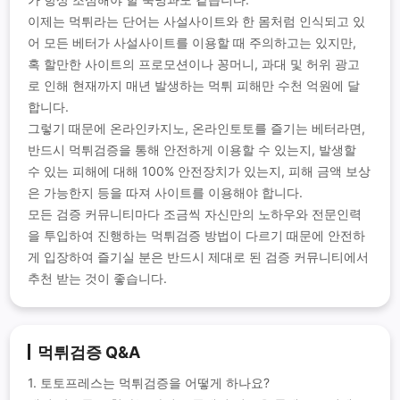
이제는 먹튀라는 단어는 사설사이트와 한 몸처럼 인식되고 있
어 모든 베터가 사설사이트를 이용할 때 주의하고는 있지만,
혹 할만한 사이트의 프로모션이나 꽁머니, 과대 및 허위 광고
로 인해 현재까지 매년 발생하는 먹튀 피해만 수천 억원에 달
합니다.
그렇기 때문에 온라인카지노, 온라인토토를 즐기는 베터라면,
반드시 먹튀검증을 통해 안전하게 이용할 수 있는지, 발생할
수 있는 피해에 대해 100% 안전장치가 있는지, 피해 금액 보상
은 가능한지 등을 따져 사이트를 이용해야 합니다.
모든 검증 커뮤니티마다 조금씩 자신만의 노하우와 전문인력
을 투입하여 진행하는 먹튀검증 방법이 다르기 때문에 안전하
게 입장하여 즐기실 분은 반드시 제대로 된 검증 커뮤니티에서
추천 받는 것이 좋습니다.
먹튀검증 Q&A
1. 토토프레스는 먹튀검증을 어떻게 하나요?