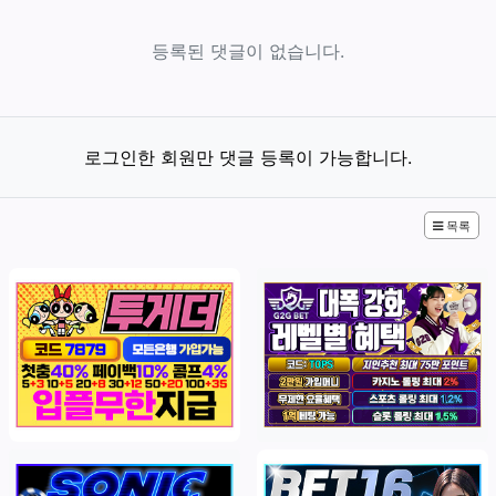
등록된 댓글이 없습니다.
로그인한 회원만 댓글 등록이 가능합니다.
목록