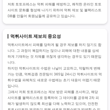
저희 토토프레스는 먹튀 피해를 예방하고, 쾌적한 온라인 토토
사이트 문화를 형성해 나가기 위하여 먹튀 제보 및 블랙리스트
DB를 만들어 회원님들께 공유하고 있습니다.
먹튀사이트 제보의 중요성
먹튀사이트에서 피해를 당하게 될 경우 제보를 하지 않기도 합
니다. 그 과정이 복잡하지는 않으나 피해에 대한 내용을 상세
하게 기재하는 것 자체를 귀찮게 생각하는 경우도 있기 때문입
니다.
하지만 먹튀사이트의 수법은 나날이 교묘하고, 악랄하게 변해
가는 만큼, 먹튀검증 전문팀이 365일 24시간 먹튀사이트의 먹
튀수법을 파헤쳐도 새로운 수법에는 초기 대응이 어렵기 때문
입니다.
그래서 저희 토토프레스는 제보 받은 피해를 조사하고, 해당
사이트를 블랙리스트로 등록하여 그 데이터를 공유해 2차 피
해가 발생하지 않도록 최선을 다해 노력하고 있으며, 안전한
토토사이트만 제공하기 위해 새로운 먹튀수법과 발생할 수 있