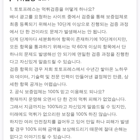
1. 토토프레스는 먹튀검증을 어떻게 하나요?
배너 광고를 요청하는 사이트 중에서 검증을 통해 보증업체로
최종 등록되기 위해서는 10단계 이상으로 진행되는 검증 과정
에서 단 한 건이라도 문제가 발생해서는 안 됩니다.
단계 단계마다 세분화하여 항목이 존재하기에 10단계이지만,
모든 항목을 통과하기 위해서는 약 60개 이상의 항목에서 단
하나의 문제도 발생해선 안 되기에 면밀한 검증 과정을 진행한
다고 자신있게 말씀드릴 수 있습니다.
검증 항목의 경우 저희 토토프레스에서 수년간 쌓아온 노하우
와 데이터, 기술력 및 전문 인력이 만들어낸 결정체인 만큼, 상
세한 항목 공개는 어렵습니다.
2. 공식 보증업체는 100% 믿고 이용해도 되나요?
현재까지 운영해 오면서 단 한 건의 먹튀 피해가 없었습니다.
그래서 지금까지는 100%라고 자신있게 말씀드릴 수 있지만,
미래에도 먹튀가 없으리란 보장을 100% 하진 않습니다.
하지만 여러 안전장치를 걸어두고 있어 만일 하나 피해가 발생
할 경우 100% 피해 금액을 보상해드리기 때문에 절대 손해는
없다고 이야기드릴 수 있습니다.