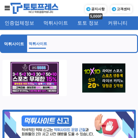
메뉴
공지사항
고객센터
5,000P
인증업체정보
먹튀사이트
토토 정보
커뮤니티
기
먹튀사이트
먹튀사이트