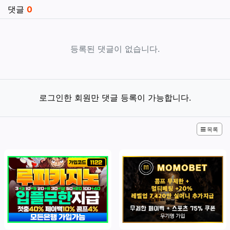
댓글
0
등록된 댓글이 없습니다.
로그인한 회원만 댓글 등록이 가능합니다.
목록