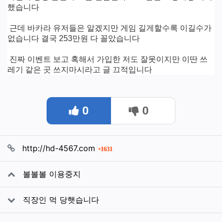
했습니다
근데 바카라 유저들은 알겠지만 게임 길게할수록 이길수가
없습니다 결국 253만원 다 꼴았습니다
진짜 이벤트 보고 혹해서 가입한 저도 잘못이지만 이딴 쓰
레기 같은 곳 쓰지마시라고 글 끄적입니다
추천
비추천
0
0
관련자료
회 연결
http://hd-4567.com
1631
볼볼볼 이용중지
직장인 먹 당햇습니다