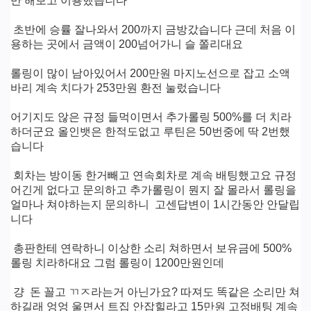
만 해보고 이용했습니다
초반에 승률 잘나와서 200까지 금방갔습니다 근데 처음 이
용하는 곳에서 금액이 200넘어가니 슬 쫄리대요
롤링이 많이 남아있어서 200만원 마지노선으로 잡고 소액
바리 계속 치다가 253만원 환전 눌렀습니다
어기지도 않은 규정 들먹이면서 추가롤링 500%를 더 치라
하더군요 올인뱃은 한적도없고 루틴은 50번중에 딱 2번했
습니다
회차는 방이동 한거빼고 연속회차로 계속 배팅했고요 규정
어긴게 없다고 문의하고 추가롤링이 뭔지 잘 몰라서 롤링을
얼마나 쳐야하는지 문의하니 고센답변이 1시간동안 안달립
니다
총판한테 연락하니 이상한 소리 쳐하면서 보유금에 500%
롤링 치라하대요 그럼 롤링이 1200만원인데
걍 돈 꼴고 ㄲㅈ라는거 아닌가요? 따져도 똑같은 소리만 쳐
하길래 엉엉 울면서 트집 안잡힐라고 15만원 고정배팅 계속