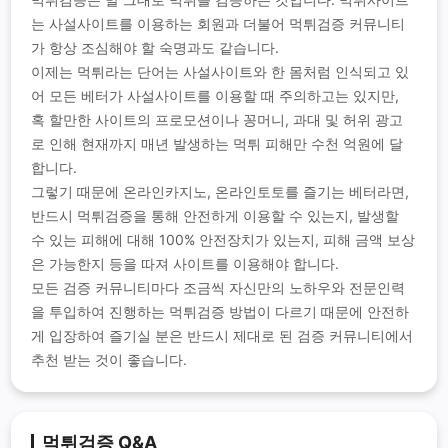
는 사설사이트를 이용하는 회원과 더불어 먹튀검증 커뮤니티
가 항상 조심해야 할 숙명과도 같습니다.
이제는 먹튀라는 단어는 사설사이트와 한 몸처럼 인식되고 있
어 모든 베터가 사설사이트를 이용할 때 주의하고는 있지만,
혹 할만한 사이트의 프로모션이나 꽁머니, 과대 및 허위 광고
로 인해 현재까지 매년 발생하는 먹튀 피해만 수천 억원에 달
합니다.
그렇기 때문에 온라인카지노, 온라인토토를 즐기는 베터라면,
반드시 먹튀검증을 통해 안전하게 이용할 수 있는지, 발생할
수 있는 피해에 대해 100% 안전장치가 있는지, 피해 금액 보상
은 가능한지 등을 따져 사이트를 이용해야 합니다.
모든 검증 커뮤니티마다 조금씩 자신만의 노하우와 전문인력
을 투입하여 진행하는 먹튀검증 방법이 다르기 때문에 안전하
게 입장하여 즐기실 분은 반드시 제대로 된 검증 커뮤니티에서
추천 받는 것이 좋습니다.
먹튀검증 Q&A