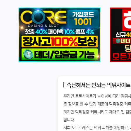
속단해서는 안되는 먹튀사이트
온라인 토토사이트가 늘어남에 따라 먹튀사
든 정보를 알 수 없기 때문에 먹튀검증 커
하지만 먹튀검증 커뮤니티도 제대로 된 검
합니다.
저희 토토프레스는 먹튀 피해를 예방하고, 