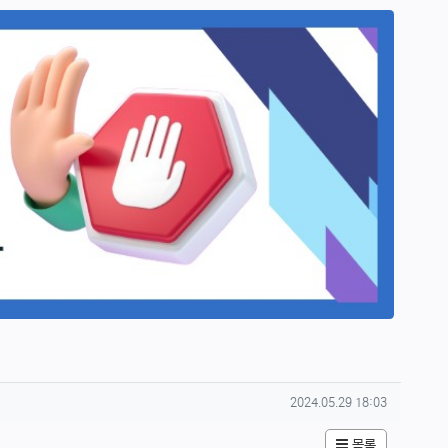
작성일
2024.05.29 18:03
목록