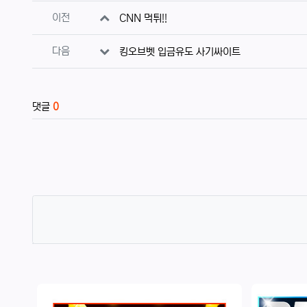
관련자료
이전
CNN 먹튀!!
다음
킹오브벳 입금유도 사기싸이트
댓글
0