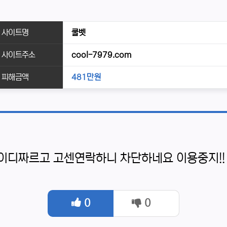
사이트명
쿨벳
사이트주소
cool-7979.com
피해금액
481만원
이디짜르고 고센연락하니 차단하네요 이용중지!!
추천
비추천
0
0