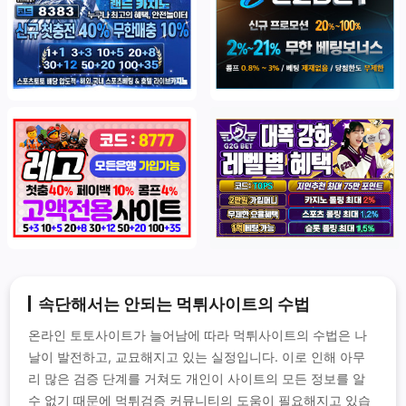
속단해서는 안되는 먹튀사이트의 수법
온라인 토토사이트가 늘어남에 따라 먹튀사이트의 수법은 나
날이 발전하고, 교묘해지고 있는 실정입니다. 이로 인해 아무
리 많은 검증 단계를 거쳐도 개인이 사이트의 모든 정보를 알
수 없기 때문에 먹튀검증 커뮤니티의 도움이 필요해지고 있습