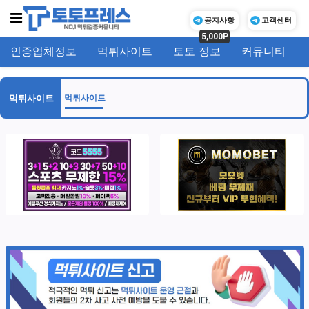
메뉴
공지사항
고객센터
5,000P
인증업체정보
먹튀사이트
토토 정보
커뮤니티
기
먹튀사이트
먹튀사이트