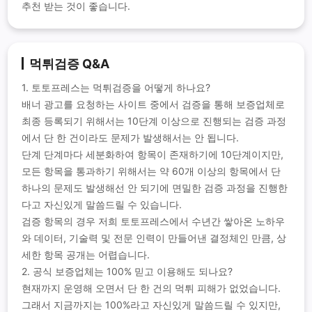
추천 받는 것이 좋습니다.
먹튀검증 Q&A
1. 토토프레스는 먹튀검증을 어떻게 하나요?
배너 광고를 요청하는 사이트 중에서 검증을 통해 보증업체로
최종 등록되기 위해서는 10단계 이상으로 진행되는 검증 과정
에서 단 한 건이라도 문제가 발생해서는 안 됩니다.
단계 단계마다 세분화하여 항목이 존재하기에 10단계이지만,
모든 항목을 통과하기 위해서는 약 60개 이상의 항목에서 단
하나의 문제도 발생해선 안 되기에 면밀한 검증 과정을 진행한
다고 자신있게 말씀드릴 수 있습니다.
검증 항목의 경우 저희 토토프레스에서 수년간 쌓아온 노하우
와 데이터, 기술력 및 전문 인력이 만들어낸 결정체인 만큼, 상
세한 항목 공개는 어렵습니다.
2. 공식 보증업체는 100% 믿고 이용해도 되나요?
현재까지 운영해 오면서 단 한 건의 먹튀 피해가 없었습니다.
그래서 지금까지는 100%라고 자신있게 말씀드릴 수 있지만,