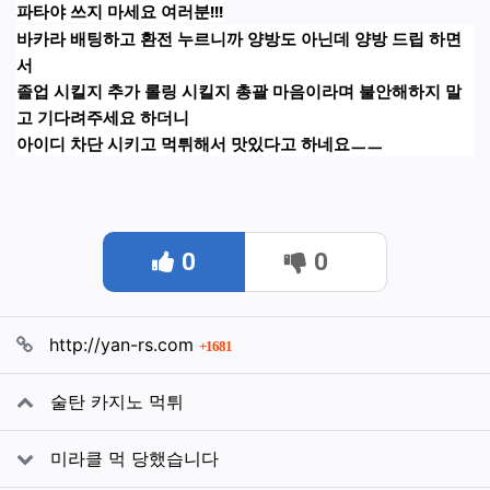
파타야 쓰지 마세요 여러분!!!
바카라 배팅하고 환전 누르니까 양방도 아닌데 양방 드립 하면
서
졸업 시킬지 추가 롤링 시킬지 총괄 마음이라며 불안해하지 말
고 기다려주세요 하더니
아이디 차단 시키고 먹튀해서 맛있다고 하네요ㅡㅡ
추천
비추천
0
0
관련자료
회 연결
http://yan-rs.com
1681
술탄 카지노 먹튀
미라클 먹 당했습니다