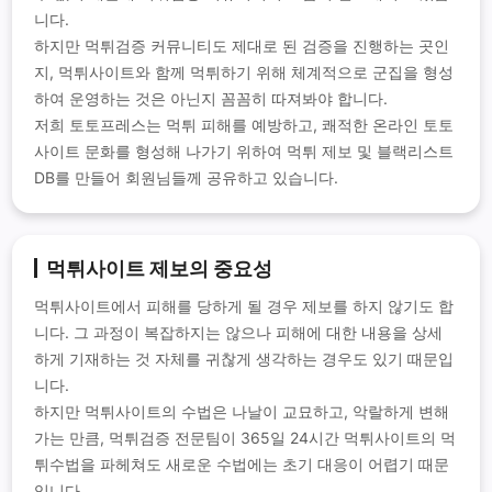
니다.
하지만 먹튀검증 커뮤니티도 제대로 된 검증을 진행하는 곳인
지, 먹튀사이트와 함께 먹튀하기 위해 체계적으로 군집을 형성
하여 운영하는 것은 아닌지 꼼꼼히 따져봐야 합니다.
저희 토토프레스는 먹튀 피해를 예방하고, 쾌적한 온라인 토토
사이트 문화를 형성해 나가기 위하여 먹튀 제보 및 블랙리스트
DB를 만들어 회원님들께 공유하고 있습니다.
먹튀사이트 제보의 중요성
먹튀사이트에서 피해를 당하게 될 경우 제보를 하지 않기도 합
니다. 그 과정이 복잡하지는 않으나 피해에 대한 내용을 상세
하게 기재하는 것 자체를 귀찮게 생각하는 경우도 있기 때문입
니다.
하지만 먹튀사이트의 수법은 나날이 교묘하고, 악랄하게 변해
가는 만큼, 먹튀검증 전문팀이 365일 24시간 먹튀사이트의 먹
튀수법을 파헤쳐도 새로운 수법에는 초기 대응이 어렵기 때문
입니다.