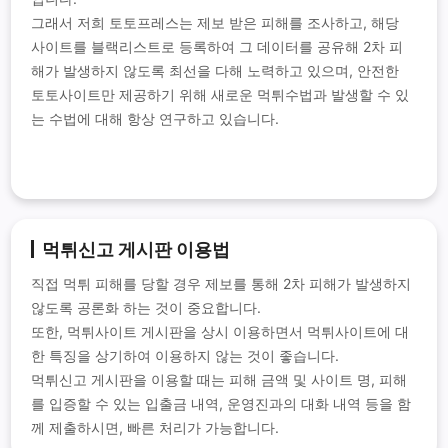
그래서 저희 토토프레스는 제보 받은 피해를 조사하고, 해당
사이트를 블랙리스트로 등록하여 그 데이터를 공유해 2차 피
해가 발생하지 않도록 최선을 다해 노력하고 있으며, 안전한
토토사이트만 제공하기 위해 새로운 먹튀수법과 발생할 수 있
는 수법에 대해 항상 연구하고 있습니다.
먹튀신고 게시판 이용법
직접 먹튀 피해를 당할 경우 제보를 통해 2차 피해가 발생하지
않도록 공론화 하는 것이 중요합니다.
또한, 먹튀사이트 게시판을 상시 이용하면서 먹튀사이트에 대
한 특징을 상기하여 이용하지 않는 것이 좋습니다.
먹튀신고 게시판을 이용할 때는 피해 금액 및 사이트 명, 피해
를 입증할 수 있는 입출금 내역, 운영진과의 대화 내역 등을 함
께 제출하시면, 빠른 처리가 가능합니다.