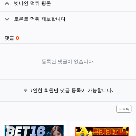
벳나인 먹튀 핑돈
토론토 먹튀 제보합니다
댓글
0
등록된 댓글이 없습니다.
로그인한 회원만 댓글 등록이 가능합니다.
목록