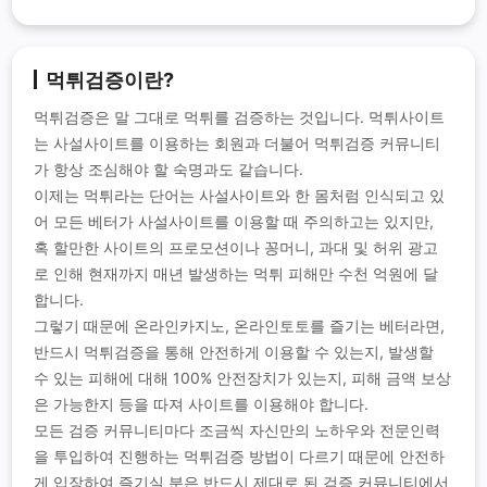
먹튀검증이란?
먹튀검증은 말 그대로 먹튀를 검증하는 것입니다. 먹튀사이트
는 사설사이트를 이용하는 회원과 더불어 먹튀검증 커뮤니티
가 항상 조심해야 할 숙명과도 같습니다.
이제는 먹튀라는 단어는 사설사이트와 한 몸처럼 인식되고 있
어 모든 베터가 사설사이트를 이용할 때 주의하고는 있지만,
혹 할만한 사이트의 프로모션이나 꽁머니, 과대 및 허위 광고
로 인해 현재까지 매년 발생하는 먹튀 피해만 수천 억원에 달
합니다.
그렇기 때문에 온라인카지노, 온라인토토를 즐기는 베터라면,
반드시 먹튀검증을 통해 안전하게 이용할 수 있는지, 발생할
수 있는 피해에 대해 100% 안전장치가 있는지, 피해 금액 보상
은 가능한지 등을 따져 사이트를 이용해야 합니다.
모든 검증 커뮤니티마다 조금씩 자신만의 노하우와 전문인력
을 투입하여 진행하는 먹튀검증 방법이 다르기 때문에 안전하
게 입장하여 즐기실 분은 반드시 제대로 된 검증 커뮤니티에서