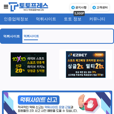
메뉴
공지사항
고객센터
5,000P
인증업체정보
먹튀사이트
토토 정보
커뮤니티
기
먹튀사이트
먹튀사이트