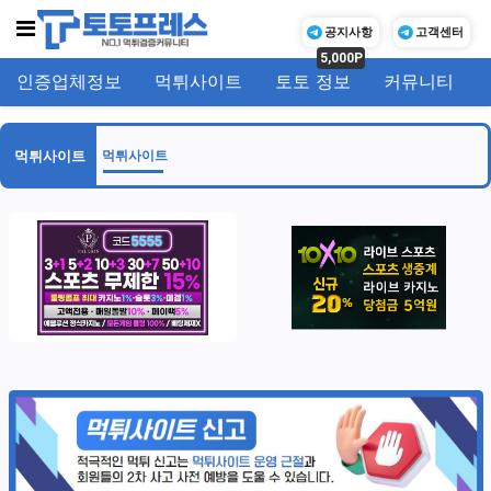
메뉴
공지사항
고객센터
5,000P
인증업체정보
먹튀사이트
토토 정보
커뮤니티
기
먹튀사이트
먹튀사이트