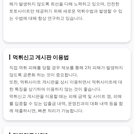
해가 발생하지 않도록 최선을 다해 노력하고 있으며, 안전한
토토사이트만 제공하기 위해 새로운 먹튀수법과 발생할 수 있
는 수법에 대해 항상 연구하고 있습니다.
먹튀신고 게시판 이용법
직접 먹튀 피해를 당할 경우 제보를 통해 2차 피해가 발생하지
않도록 공론화 하는 것이 중요합니다.
또한, 먹튀사이트 게시판을 상시 이용하면서 먹튀사이트에 대
한 특징을 상기하여 이용하지 않는 것이 좋습니다.
먹튀신고 게시판을 이용할 때는 피해 금액 및 사이트 명, 피해
를 입증할 수 있는 입출금 내역, 운영진과의 대화 내역 등을 함
께 제출하시면, 빠른 처리가 가능합니다.