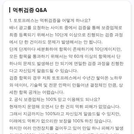
먹튀검증 Q&A
1. 토토프레스는 먹튀검증을 어떻게 하나요?
배너 광고를 요청하는 사이트 중에서 검증을 통해 보증업체로
최종 등록되기 위해서는 10단계 이상으로 진행되는 검증 과정
에서 단 한 건이라도 문제가 발생해서는 안 됩니다.
단계 단계마다 세분화하여 항목이 존재하기에 10단계이지만,
모든 항목을 통과하기 위해서는 약 60개 이상의 항목에서 단
하나의 문제도 발생해선 안 되기에 면밀한 검증 과정을 진행한
다고 자신있게 말씀드릴 수 있습니다.
검증 항목의 경우 저희 토토프레스에서 수년간 쌓아온 노하우
와 데이터, 기술력 및 전문 인력이 만들어낸 결정체인 만큼, 상
세한 항목 공개는 어렵습니다.
2. 공식 보증업체는 100% 믿고 이용해도 되나요?
현재까지 운영해 오면서 단 한 건의 먹튀 피해가 없었습니다.
그래서 지금까지는 100%라고 자신있게 말씀드릴 수 있지만,
미래에도 먹튀가 없으리란 보장을 100% 하진 않습니다.
하지만 여러 안전장치를 걸어두고 있어 만일 하나 피해가 발생