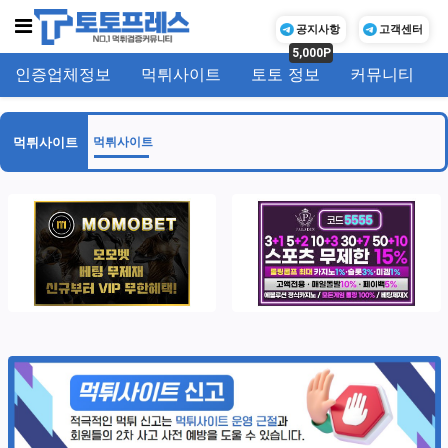
메뉴
공지사항
고객센터
5,000P
인증업체정보
먹튀사이트
토토 정보
커뮤니티
기
먹튀사이트
먹튀사이트