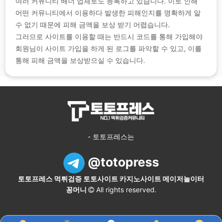
여러 커뮤니티 배너 업체로도 등록하고 있습니다. 이로 인해
어떤 커뮤니티에서 이용하다 발생한 피해인지를 명확하게 알
수 없기 때문에 피해 금액을 보상 받기 어렵습니다.
그러므로 사이트를 이용할 때는 반드시 코드를 통해 가입해야
회원님이 사이트 가입을 하게 된 로그를 파악할 수 있고, 이를
통해 피해 금액을 보상받으실 수 있습니다.
- 토토프레스는
@totopress
토토프레스 먹튀검증 토토사이트 카지노사이트 메이저놀이터
꽁머니
All rights reserved.