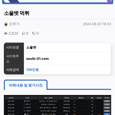
소울벳 먹튀
작성자 정보
작성
작성일
오뚜기
2024.09.03 19:03
컨텐츠 정보
조회
추천
비추천
2,820
0
0
본문
사이트명
소울벳
사이트주
soulb-01.com
소
피해금액
126만원
피해내용 및 증거사진