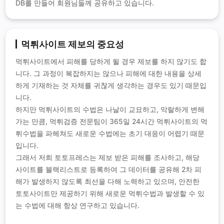
DB를 만들어 회원님들께 공유하고 있습니다.
먹튀사이트 제보의 중요성
먹튀사이트에서 피해를 당하게 될 경우 제보를 하지 않기도 합
니다. 그 과정이 복잡하지는 않으나 피해에 대한 내용을 상세
하게 기재하는 것 자체를 귀찮게 생각하는 경우도 있기 때문입
니다.
하지만 먹튀사이트의 수법은 나날이 교묘하고, 악랄하게 변해
가는 만큼, 먹튀검증 전문팀이 365일 24시간 먹튀사이트의 먹
튀수법을 파헤쳐도 새로운 수법에는 초기 대응이 어렵기 때문
입니다.
그래서 저희 토토프레스는 제보 받은 피해를 조사하고, 해당
사이트를 블랙리스트로 등록하여 그 데이터를 공유해 2차 피
해가 발생하지 않도록 최선을 다해 노력하고 있으며, 안전한
토토사이트만 제공하기 위해 새로운 먹튀수법과 발생할 수 있
는 수법에 대해 항상 연구하고 있습니다.