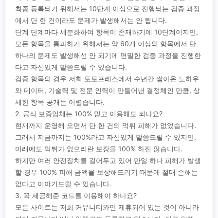
최종 등록되기 위해서는 10단계 이상으로 진행되는 검증 과정
에서 단 한 건이라도 문제가 발생해서는 안 됩니다.
단계 단계마다 세분화하여 항목이 존재하기에 10단계이지만,
모든 항목을 통과하기 위해서는 약 60개 이상의 항목에서 단
하나의 문제도 발생해선 안 되기에 면밀한 검증 과정을 진행한
다고 자신있게 말씀드릴 수 있습니다.
검증 항목의 경우 저희 토토프레스에서 수년간 쌓아온 노하우
와 데이터, 기술력 및 전문 인력이 만들어낸 결정체인 만큼, 상
세한 항목 공개는 어렵습니다.
2. 공식 보증업체는 100% 믿고 이용해도 되나요?
현재까지 운영해 오면서 단 한 건의 먹튀 피해가 없었습니다.
그래서 지금까지는 100%라고 자신있게 말씀드릴 수 있지만,
미래에도 먹튀가 없으리란 보장을 100% 하진 않습니다.
하지만 여러 안전장치를 걸어두고 있어 만일 하나 피해가 발생
할 경우 100% 피해 금액을 보상해드리기 때문에 절대 손해는
없다고 이야기드릴 수 있습니다.
3. 꼭 제공해준 코드를 이용해야 하나요?
모든 사이트는 저희 커뮤니티와만 제휴되어 있는 것이 아니라