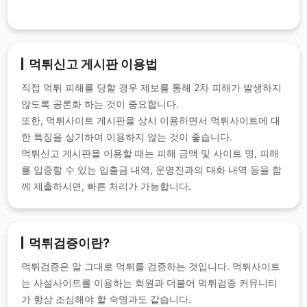
먹튀신고 게시판 이용법
직접 먹튀 피해를 당할 경우 제보를 통해 2차 피해가 발생하지
않도록 공론화 하는 것이 중요합니다.
또한, 먹튀사이트 게시판을 상시 이용하면서 먹튀사이트에 대
한 특징을 상기하여 이용하지 않는 것이 좋습니다.
먹튀신고 게시판을 이용할 때는 피해 금액 및 사이트 명, 피해
를 입증할 수 있는 입출금 내역, 운영진과의 대화 내역 등을 함
께 제출하시면, 빠른 처리가 가능합니다.
먹튀검증이란?
먹튀검증은 말 그대로 먹튀를 검증하는 것입니다. 먹튀사이트
는 사설사이트를 이용하는 회원과 더불어 먹튀검증 커뮤니티
가 항상 조심해야 할 숙명과도 같습니다.