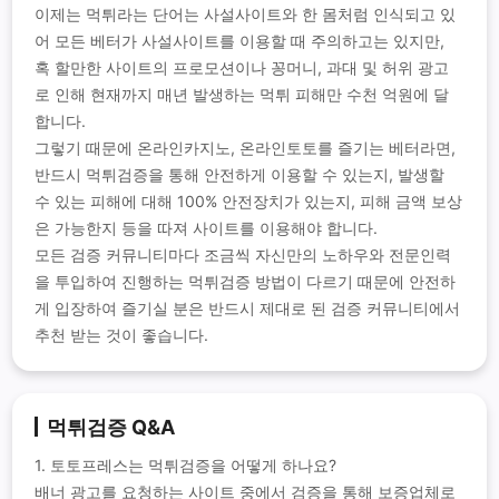
이제는 먹튀라는 단어는 사설사이트와 한 몸처럼 인식되고 있
어 모든 베터가 사설사이트를 이용할 때 주의하고는 있지만,
혹 할만한 사이트의 프로모션이나 꽁머니, 과대 및 허위 광고
로 인해 현재까지 매년 발생하는 먹튀 피해만 수천 억원에 달
합니다.
그렇기 때문에 온라인카지노, 온라인토토를 즐기는 베터라면,
반드시 먹튀검증을 통해 안전하게 이용할 수 있는지, 발생할
수 있는 피해에 대해 100% 안전장치가 있는지, 피해 금액 보상
은 가능한지 등을 따져 사이트를 이용해야 합니다.
모든 검증 커뮤니티마다 조금씩 자신만의 노하우와 전문인력
을 투입하여 진행하는 먹튀검증 방법이 다르기 때문에 안전하
게 입장하여 즐기실 분은 반드시 제대로 된 검증 커뮤니티에서
추천 받는 것이 좋습니다.
먹튀검증 Q&A
1. 토토프레스는 먹튀검증을 어떻게 하나요?
배너 광고를 요청하는 사이트 중에서 검증을 통해 보증업체로