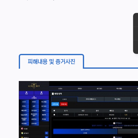
본문
피해내용 및 증거사진