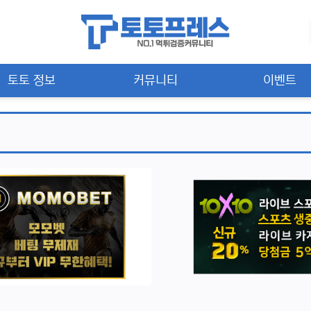
토토 정보
커뮤니티
이벤트