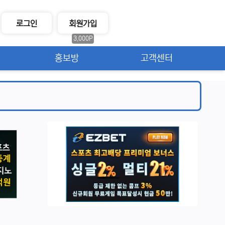
로그인
회원가입
3,000P
홍보방
고객센터