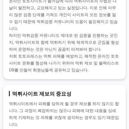
온라인 토토사이트가 늘어남에 따라 먹튀사이트의 수법은 나
날이 발전하고, 교묘해지고 있는 실정입니다. 이로 인해 아무
리 많은 검증 단계를 거쳐도 개인이 사이트의 모든 정보를 알
수 없기 때문에 먹튀검증 커뮤니티의 도움이 필요해지고 있습
니다.
하지만 먹튀검증 커뮤니티도 제대로 된 검증을 진행하는 곳인
지, 먹튀사이트와 함께 먹튀하기 위해 체계적으로 군집을 형성
하여 운영하는 것은 아닌지 꼼꼼히 따져봐야 합니다.
저희 토토프레스는 먹튀 피해를 예방하고, 쾌적한 온라인 토토
사이트 문화를 형성해 나가기 위하여 먹튀 제보 및 블랙리스트
DB를 만들어 회원님들께 공유하고 있습니다.
먹튀사이트 제보의 중요성
먹튀사이트에서 피해를 당하게 될 경우 제보를 하지 않기도 합
니다. 그 과정이 복잡하지는 않으나 피해에 대한 내용을 상세
하게 기재하는 것 자체를 귀찮게 생각하는 경우도 있기 때문입
니다.