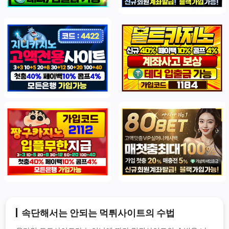
속단해서는 안되는 먹튀사이트의 수법