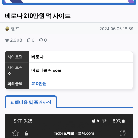
베로나 210만원 먹 사이트
작성자 정보
작성
작성일
헬프
2024.06.06 18:59
컨텐츠 정보
조회
추천
비추천
2,908
0
0
본문
사이트명
베로나
사이트주
베로나클릭.com
소
피해금액
210만원
피해내용 및 증거사진