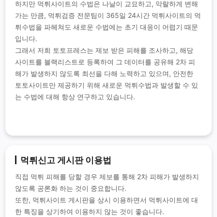
하지만 먹튀사이트의 수법은 나날이 교묘하고, 악랄하게 변해
가는 만큼, 먹튀검증 전문팀이 365일 24시간 먹튀사이트의 먹
튀수법을 파헤쳐도 새로운 수법에는 초기 대응이 어렵기 때문
입니다.
그래서 저희 토토프레스는 제보 받은 피해를 조사하고, 해당
사이트를 블랙리스트로 등록하여 그 데이터를 공유해 2차 피
해가 발생하지 않도록 최선을 다해 노력하고 있으며, 안전한
토토사이트만 제공하기 위해 새로운 먹튀수법과 발생할 수 있
는 수법에 대해 항상 연구하고 있습니다.
먹튀신고 게시판 이용법
직접 먹튀 피해를 당할 경우 제보를 통해 2차 피해가 발생하지
않도록 공론화 하는 것이 중요합니다.
또한, 먹튀사이트 게시판을 상시 이용하면서 먹튀사이트에 대
한 특징을 상기하여 이용하지 않는 것이 좋습니다.