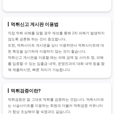
먹튀신고 게시판 이용법
직접 먹튀 피해를 당할 경우 제보를 통해 2차 피해가 발생하지
않도록 공론화 하는 것이 중요합니다.
또한, 먹튀사이트 게시판을 상시 이용하면서 먹튀사이트에 대
한 특징을 상기하여 이용하지 않는 것이 좋습니다.
먹튀신고 게시판을 이용할 때는 피해 금액 및 사이트 명, 피해
를 입증할 수 있는 입출금 내역, 운영진과의 대화 내역 등을 함
께 제출하시면, 빠른 처리가 가능합니다.
먹튀검증이란?
먹튀검증은 말 그대로 먹튀를 검증하는 것입니다. 먹튀사이트
는 사설사이트를 이용하는 회원과 더불어 먹튀검증 커뮤니티
가 항상 조심해야 할 숙명과도 같습니다.