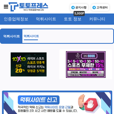
메뉴
공지사항
고객센터
5,000P
인증업체정보
먹튀사이트
토토 정보
커뮤니티
기
먹튀사이트
먹튀사이트