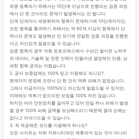
최종 등록되기 위해서는 10단계 이상으로 진행되는 검증 과정
에서 단 한 건이라도 문제가 발생해서는 안 됩니다.
단계 단계마다 세분화하여 항목이 존재하기에 10단계이지만,
모든 항목을 통과하기 위해서는 약 60개 이상의 항목에서 단
하나의 문제도 발생해선 안 되기에 면밀한 검증 과정을 진행한
다고 자신있게 말씀드릴 수 있습니다.
검증 항목의 경우 저희 토토프레스에서 수년간 쌓아온 노하우
와 데이터, 기술력 및 전문 인력이 만들어낸 결정체인 만큼, 상
세한 항목 공개는 어렵습니다.
2. 공식 보증업체는 100% 믿고 이용해도 되나요?
현재까지 운영해 오면서 단 한 건의 먹튀 피해가 없었습니다.
그래서 지금까지는 100%라고 자신있게 말씀드릴 수 있지만,
미래에도 먹튀가 없으리란 보장을 100% 하진 않습니다.
하지만 여러 안전장치를 걸어두고 있어 만일 하나 피해가 발생
할 경우 100% 피해 금액을 보상해드리기 때문에 절대 손해는
없다고 이야기드릴 수 있습니다.
3. 꼭 제공해준 코드를 이용해야 하나요?
모든 사이트는 저희 커뮤니티와만 제휴되어 있는 것이 아니라