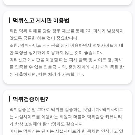
먹튀신고 게시판 이용법
직접 먹튀 피해를 당할 경우 제보를 통해 2차 피해가 발생하지
않도록 공론화 하는 것이 중요합니다.
또한, 먹튀사이트 게시판을 상시 이용하면서 먹튀사이트에 대
한 특징을 상기하여 이용하지 않는 것이 좋습니다.
먹튀신고 게시판을 이용할 때는 피해 금액 및 사이트 명, 피해
를 입증할 수 있는 입출금 내역, 운영진과의 대화 내역 등을 함
께 제출하시면, 빠른 처리가 가능합니다.
먹튀검증이란?
먹튀검증은 말 그대로 먹튀를 검증하는 것입니다. 먹튀사이트
는 사설사이트를 이용하는 회원과 더불어 먹튀검증 커뮤니티
가 항상 조심해야 할 숙명과도 같습니다.
이제는 먹튀라는 단어는 사설사이트와 한 몸처럼 인식되고 있