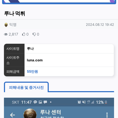
루나 먹튀
작성자 정보
작성
작성일
익명
2024.08.12 19:42
컨텐츠 정보
조회
추천
비추천
2,817
0
0
본문
사이트명
루나
사이트주
luna.com
소
피해금액
55만원
피해내용 및 증거사진