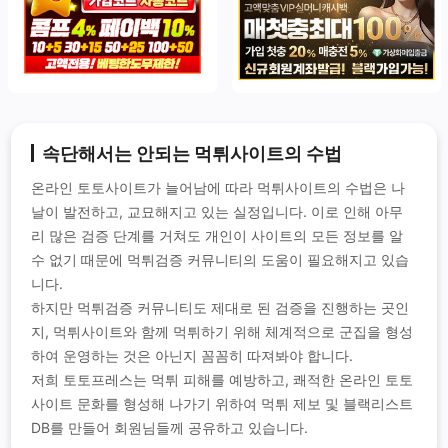
속단해서는 안되는 먹튀사이트의 수법
온라인 토토사이트가 늘어남에 따라 먹튀사이트의 수법은 나
날이 발전하고, 교묘해지고 있는 실정입니다. 이로 인해 아무
리 많은 검증 단계를 거쳐도 개인이 사이트의 모든 정보를 알
수 없기 때문에 먹튀검증 커뮤니티의 도움이 필요해지고 있습
니다.
하지만 먹튀검증 커뮤니티도 제대로 된 검증을 진행하는 곳인
지, 먹튀사이트와 함께 먹튀하기 위해 체계적으로 군집을 형성
하여 운영하는 것은 아닌지 꼼꼼히 따져봐야 합니다.
저희 토토프레스는 먹튀 피해를 예방하고, 쾌적한 온라인 토토
사이트 문화를 형성해 나가기 위하여 먹튀 제보 및 블랙리스트
DB를 만들어 회원님들께 공유하고 있습니다.