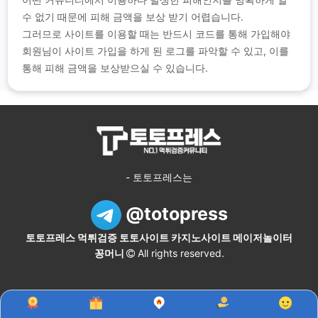
수 없기 때문에 피해 금액을 보상 받기 어렵습니다.
그러므로 사이트를 이용할 때는 반드시 코드를 통해 가입해야
회원님이 사이트 가입을 하게 된 로그를 파악할 수 있고, 이를
통해 피해 금액을 보상받으실 수 있습니다.
- 토토프레스는
@totopress
토토프레스 먹튀검증 토토사이트 카지노사이트 메이저놀이터
꽁머니
All rights reserved.