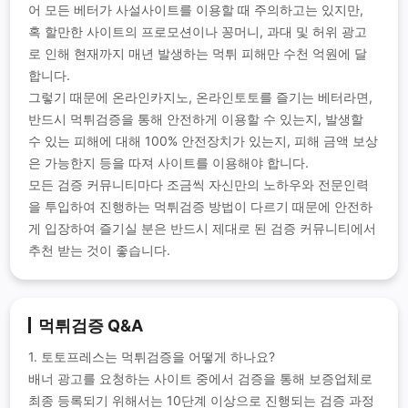
어 모든 베터가 사설사이트를 이용할 때 주의하고는 있지만,
혹 할만한 사이트의 프로모션이나 꽁머니, 과대 및 허위 광고
로 인해 현재까지 매년 발생하는 먹튀 피해만 수천 억원에 달
합니다.
그렇기 때문에 온라인카지노, 온라인토토를 즐기는 베터라면,
반드시 먹튀검증을 통해 안전하게 이용할 수 있는지, 발생할
수 있는 피해에 대해 100% 안전장치가 있는지, 피해 금액 보상
은 가능한지 등을 따져 사이트를 이용해야 합니다.
모든 검증 커뮤니티마다 조금씩 자신만의 노하우와 전문인력
을 투입하여 진행하는 먹튀검증 방법이 다르기 때문에 안전하
게 입장하여 즐기실 분은 반드시 제대로 된 검증 커뮤니티에서
추천 받는 것이 좋습니다.
먹튀검증 Q&A
1. 토토프레스는 먹튀검증을 어떻게 하나요?
배너 광고를 요청하는 사이트 중에서 검증을 통해 보증업체로
최종 등록되기 위해서는 10단계 이상으로 진행되는 검증 과정