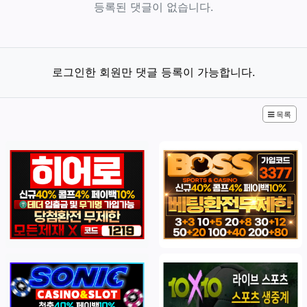
등록된 댓글이 없습니다.
로그인한 회원만 댓글 등록이 가능합니다.
목록