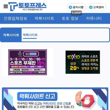
메뉴
공지사항
고객센터
5,000P
인증업체정보
먹튀사이트
토토 정보
커뮤니티
기
먹튀사이트
먹튀사이트