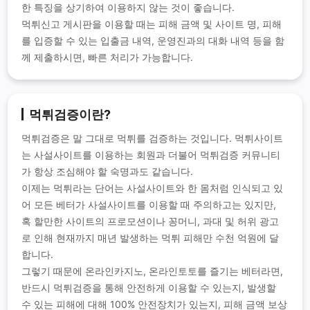
한 특징을 상기하여 이용하지 않는 것이 좋습니다.
먹튀신고 게시판을 이용할 때는 피해 금액 및 사이트 명, 피해
를 입증할 수 있는 입출금 내역, 운영진과의 대화 내역 등을 함
께 제출하시면, 빠른 처리가 가능합니다.
먹튀검증이란?
먹튀검증은 말 그대로 먹튀를 검증하는 것입니다. 먹튀사이트
는 사설사이트를 이용하는 회원과 더불어 먹튀검증 커뮤니티
가 항상 조심해야 할 숙명과도 같습니다.
이제는 먹튀라는 단어는 사설사이트와 한 몸처럼 인식되고 있
어 모든 베터가 사설사이트를 이용할 때 주의하고는 있지만,
혹 할만한 사이트의 프로모션이나 꽁머니, 과대 및 허위 광고
로 인해 현재까지 매년 발생하는 먹튀 피해만 수천 억원에 달
합니다.
그렇기 때문에 온라인카지노, 온라인토토를 즐기는 베터라면,
반드시 먹튀검증을 통해 안전하게 이용할 수 있는지, 발생할
수 있는 피해에 대해 100% 안전장치가 있는지, 피해 금액 보상