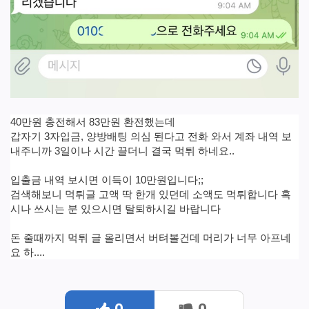
40만원 충전해서 83만원 환전했는데
갑자기 3자입금, 양방배팅 의심 된다고 전화 와서 계좌 내역 보
내주니까 3일이나 시간 끌더니 결국 먹튀 하네요..
입출금 내역 보시면 이득이 10만원입니다;;
검색해보니 먹튀글 고액 딱 한개 있던데 소액도 먹튀합니다 혹
시나 쓰시는 분 있으시면 탈퇴하시길 바랍니다
돈 줄때까지 먹튀 글 올리면서 버텨볼건데 머리가 너무 아프네
요 하....
추천
비추천
0
0