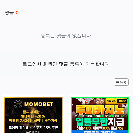
댓글
0
등록된 댓글이 없습니다.
로그인한 회원만 댓글 등록이 가능합니다.
목록