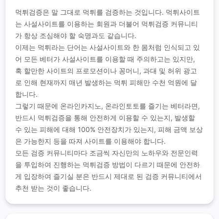
먹튀검증은 말 그대로 먹튀를 검증하는 것입니다. 먹튀사이트
는 사설사이트를 이용하는 회원과 더불어 먹튀검증 커뮤니티
가 항상 조심해야 할 숙명과도 같습니다.
이제는 먹튀라는 단어는 사설사이트와 한 몸처럼 인식되고 있
어 모든 베터가 사설사이트를 이용할 때 주의하고는 있지만,
혹 할만한 사이트의 프로모션이나 꽁머니, 과대 및 허위 광고
로 인해 현재까지 매년 발생하는 먹튀 피해만 수천 억원에 달
합니다.
그렇기 때문에 온라인카지노, 온라인토토를 즐기는 베터라면,
반드시 먹튀검증을 통해 안전하게 이용할 수 있는지, 발생할
수 있는 피해에 대해 100% 안전장치가 있는지, 피해 금액 보상
은 가능한지 등을 따져 사이트를 이용해야 합니다.
모든 검증 커뮤니티마다 조금씩 자신만의 노하우와 전문인력
을 투입하여 진행하는 먹튀검증 방법이 다르기 때문에 안전하
게 입장하여 즐기실 분은 반드시 제대로 된 검증 커뮤니티에서
추천 받는 것이 좋습니다.