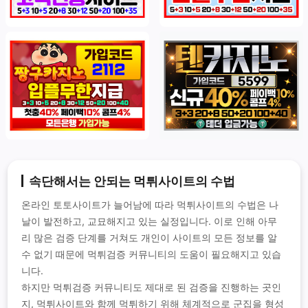
속단해서는 안되는 먹튀사이트의 수법
온라인 토토사이트가 늘어남에 따라 먹튀사이트의 수법은 나
날이 발전하고, 교묘해지고 있는 실정입니다. 이로 인해 아무
리 많은 검증 단계를 거쳐도 개인이 사이트의 모든 정보를 알
수 없기 때문에 먹튀검증 커뮤니티의 도움이 필요해지고 있습
니다.
하지만 먹튀검증 커뮤니티도 제대로 된 검증을 진행하는 곳인
지, 먹튀사이트와 함께 먹튀하기 위해 체계적으로 군집을 형성