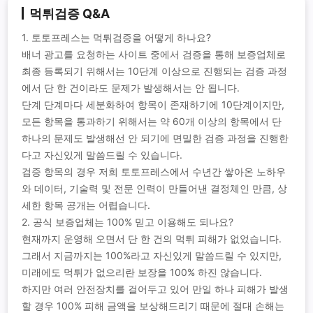
먹튀검증 Q&A
1. 토토프레스는 먹튀검증을 어떻게 하나요?
배너 광고를 요청하는 사이트 중에서 검증을 통해 보증업체로
최종 등록되기 위해서는 10단계 이상으로 진행되는 검증 과정
에서 단 한 건이라도 문제가 발생해서는 안 됩니다.
단계 단계마다 세분화하여 항목이 존재하기에 10단계이지만,
모든 항목을 통과하기 위해서는 약 60개 이상의 항목에서 단
하나의 문제도 발생해선 안 되기에 면밀한 검증 과정을 진행한
다고 자신있게 말씀드릴 수 있습니다.
검증 항목의 경우 저희 토토프레스에서 수년간 쌓아온 노하우
와 데이터, 기술력 및 전문 인력이 만들어낸 결정체인 만큼, 상
세한 항목 공개는 어렵습니다.
2. 공식 보증업체는 100% 믿고 이용해도 되나요?
현재까지 운영해 오면서 단 한 건의 먹튀 피해가 없었습니다.
그래서 지금까지는 100%라고 자신있게 말씀드릴 수 있지만,
미래에도 먹튀가 없으리란 보장을 100% 하진 않습니다.
하지만 여러 안전장치를 걸어두고 있어 만일 하나 피해가 발생
할 경우 100% 피해 금액을 보상해드리기 때문에 절대 손해는