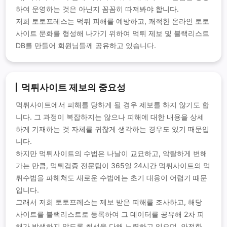
하여 운영하는 것은 아닌지 꼼꼼히 따져봐야 합니다.
저희 토토프레스는 먹튀 피해를 예방하고, 쾌적한 온라인 토토
사이트 문화를 형성해 나가기 위하여 먹튀 제보 및 블랙리스트
DB를 만들어 회원님들께 공유하고 있습니다.
먹튀사이트 제보의 중요성
먹튀사이트에서 피해를 당하게 될 경우 제보를 하지 않기도 합
니다. 그 과정이 복잡하지는 않으나 피해에 대한 내용을 상세
하게 기재하는 것 자체를 귀찮게 생각하는 경우도 있기 때문입
니다.
하지만 먹튀사이트의 수법은 나날이 교묘하고, 악랄하게 변해
가는 만큼, 먹튀검증 전문팀이 365일 24시간 먹튀사이트의 먹
튀수법을 파헤쳐도 새로운 수법에는 초기 대응이 어렵기 때문
입니다.
그래서 저희 토토프레스는 제보 받은 피해를 조사하고, 해당
사이트를 블랙리스트로 등록하여 그 데이터를 공유해 2차 피
해가 발생하지 않도록 최선을 다해 노력하고 있으며, 안전한