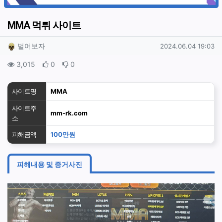
MMA 먹튀 사이트
작성자 정보
작성
작성일
벌어보자
2024.06.04 19:03
컨텐츠 정보
조회
추천
비추천
3,015
0
0
본문
사이트명
MMA
사이트주
mm-rk.com
소
피해금액
100만원
피해내용 및 증거사진