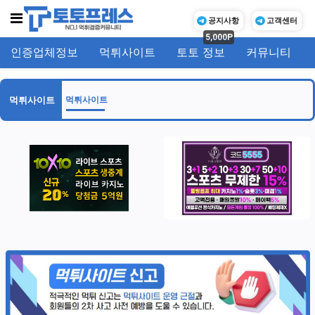
메뉴
공지사항
고객센터
5,000P
인증업체정보
먹튀사이트
토토 정보
커뮤니티
기
먹튀사이트
먹튀사이트