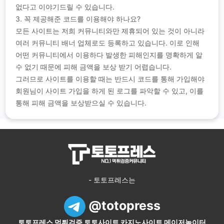
없다고 이야기드릴 수 있습니다.
3. 꼭 제공해준 코드를 이용해야 하나요?
모든 사이트는 저희 커뮤니티와만 제휴되어 있는 것이 아니라
여러 커뮤니티 배너 업체로도 등록하고 있습니다. 이로 인해
어떤 커뮤니티에서 이용하다 발생한 피해인지를 명확하게 알
수 없기 때문에 피해 금액을 보상 받기 어렵습니다.
그러므로 사이트를 이용할 때는 반드시 코드를 통해 가입해야
회원님이 사이트 가입을 하게 된 로그를 파악할 수 있고, 이를
통해 피해 금액을 보상받으실 수 있습니다.
- 토토프레스는
@totopress
토토프레스 먹튀검증 토토사이트 카지노사이트 메이저놀이터