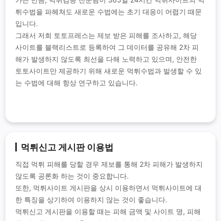
튀수법을 파헤쳐도 새로운 수법에는 초기 대응이 어렵기 때문
입니다.
그래서 저희 토토프레스는 제보 받은 피해를 조사하고, 해당
사이트를 블랙리스트로 등록하여 그 데이터를 공유해 2차 피
해가 발생하지 않도록 최선을 다해 노력하고 있으며, 안전한
토토사이트만 제공하기 위해 새로운 먹튀수법과 발생할 수 있
는 수법에 대해 항상 연구하고 있습니다.
먹튀신고 게시판 이용법
직접 먹튀 피해를 당할 경우 제보를 통해 2차 피해가 발생하지
않도록 공론화 하는 것이 중요합니다.
또한, 먹튀사이트 게시판을 상시 이용하면서 먹튀사이트에 대
한 특징을 상기하여 이용하지 않는 것이 좋습니다.
먹튀신고 게시판을 이용할 때는 피해 금액 및 사이트 명, 피해