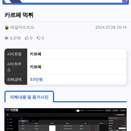
카르페 먹튀
작성자 정보
작성
작성일
레알마드리드
2024.07.28 20:14
컨텐츠 정보
조회
추천
비추천
3,018
0
0
본문
사이트명
카르페
사이트주
카르페
소
피해금액
33만원
피해내용 및 증거사진