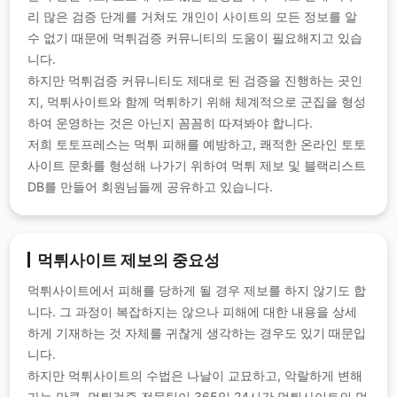
리 많은 검증 단계를 거쳐도 개인이 사이트의 모든 정보를 알
수 없기 때문에 먹튀검증 커뮤니티의 도움이 필요해지고 있습
니다.
하지만 먹튀검증 커뮤니티도 제대로 된 검증을 진행하는 곳인
지, 먹튀사이트와 함께 먹튀하기 위해 체계적으로 군집을 형성
하여 운영하는 것은 아닌지 꼼꼼히 따져봐야 합니다.
저희 토토프레스는 먹튀 피해를 예방하고, 쾌적한 온라인 토토
사이트 문화를 형성해 나가기 위하여 먹튀 제보 및 블랙리스트
DB를 만들어 회원님들께 공유하고 있습니다.
먹튀사이트 제보의 중요성
먹튀사이트에서 피해를 당하게 될 경우 제보를 하지 않기도 합
니다. 그 과정이 복잡하지는 않으나 피해에 대한 내용을 상세
하게 기재하는 것 자체를 귀찮게 생각하는 경우도 있기 때문입
니다.
하지만 먹튀사이트의 수법은 나날이 교묘하고, 악랄하게 변해
가는 만큼, 먹튀검증 전문팀이 365일 24시간 먹튀사이트의 먹