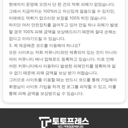
현재까지 운영해 오면서 단 한 건의 먹튀 피해가 없었습니다.
그래서 지금까지는 100%라고 자신있게 말씀드릴 수 있지만,
미래에도 먹튀가 없으리란 보장을 100% 하진 않습니다.
하지만 여러 안전장치를 걸어두고 있어 만일 하나 피해가 발생
할 경우 100% 피해 금액을 보상해드리기 때문에 절대 손해는
없다고 이야기드릴 수 있습니다.
3. 꼭 제공해준 코드를 이용해야 하나요?
모든 사이트는 저희 커뮤니티와만 제휴되어 있는 것이 아니라
여러 커뮤니티 배너 업체로도 등록하고 있습니다. 이로 인해
어떤 커뮤니티에서 이용하다 발생한 피해인지를 명확하게 알
수 없기 때문에 피해 금액을 보상 받기 어렵습니다.
그러므로 사이트를 이용할 때는 반드시 코드를 통해 가입해야
회원님이 사이트 가입을 하게 된 로그를 파악할 수 있고, 이를
통해 피해 금액을 보상받으실 수 있습니다.