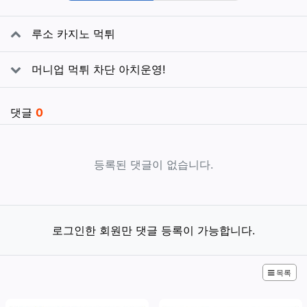
관련자료
루소 카지노 먹튀
머니업 먹튀 차단 아치운영!
댓글
0
등록된 댓글이 없습니다.
로그인한 회원만 댓글 등록이 가능합니다.
목록