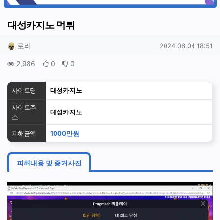
대성카지노 먹튀
작성자 정보
작성
작성일
로라
2024.06.04 18:51
컨텐츠 정보
조회
추천
비추천
2,986
0
0
본문
사이트명
대성카지노
사이트주
대성카지노
소
피해금액
1000만원
피해내용 및 증거사진