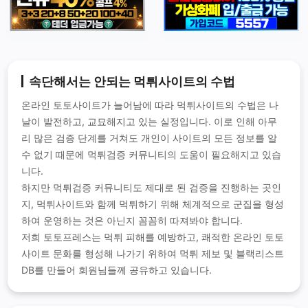
속단해서는 안되는 먹튀사이트의 수법
온라인 토토사이트가 늘어남에 따라 먹튀사이트의 수법은 나
날이 발전하고, 교묘해지고 있는 실정입니다. 이로 인해 아무
리 많은 검증 단계를 거쳐도 개인이 사이트의 모든 정보를 알
수 없기 때문에 먹튀검증 커뮤니티의 도움이 필요해지고 있습
니다.
하지만 먹튀검증 커뮤니티도 제대로 된 검증을 진행하는 곳인
지, 먹튀사이트와 함께 먹튀하기 위해 체계적으로 군집을 형성
하여 운영하는 것은 아닌지 꼼꼼히 따져봐야 합니다.
저희 토토프레스는 먹튀 피해를 예방하고, 쾌적한 온라인 토토
사이트 문화를 형성해 나가기 위하여 먹튀 제보 및 블랙리스트
DB를 만들어 회원님들께 공유하고 있습니다.