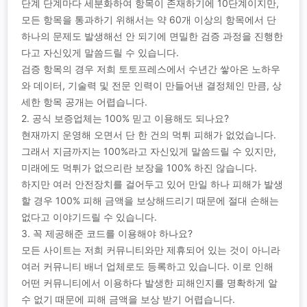
단계 단계마다 세분화하여 항목이 존재하기에 10단계이지만,
모든 항목을 통과하기 위해서는 약 60개 이상의 항목에서 단
하나의 문제도 발생해선 안 되기에 면밀한 검증 과정을 진행한
다고 자신있게 말씀드릴 수 있습니다.
검증 항목의 경우 저희 토토프레스에서 수년간 쌓아온 노하우
와 데이터, 기술력 및 전문 인력이 만들어낸 결정체인 만큼, 상
세한 항목 공개는 어렵습니다.
2. 공식 보증업체는 100% 믿고 이용해도 되나요?
현재까지 운영해 오면서 단 한 건의 먹튀 피해가 없었습니다.
그래서 지금까지는 100%라고 자신있게 말씀드릴 수 있지만,
미래에도 먹튀가 없으리란 보장을 100% 하진 않습니다.
하지만 여러 안전장치를 걸어두고 있어 만일 하나 피해가 발생
할 경우 100% 피해 금액을 보상해드리기 때문에 절대 손해는
없다고 이야기드릴 수 있습니다.
3. 꼭 제공해준 코드를 이용해야 하나요?
모든 사이트는 저희 커뮤니티와만 제휴되어 있는 것이 아니라
여러 커뮤니티 배너 업체로도 등록하고 있습니다. 이로 인해
어떤 커뮤니티에서 이용하다 발생한 피해인지를 명확하게 알
수 없기 때문에 피해 금액을 보상 받기 어렵습니다.