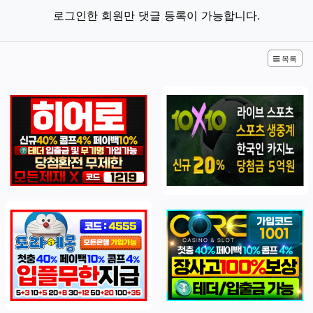
로그인한 회원만 댓글 등록이 가능합니다.
목록