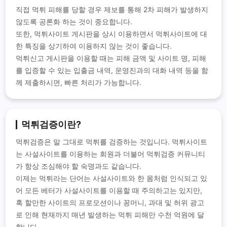
직접 먹튀 피해를 당할 경우 제보를 통해 2차 피해가 발생하지
않도록 공론화 하는 것이 중요합니다.
또한, 먹튀사이트 게시판을 상시 이용하면서 먹튀사이트에 대
한 특징을 상기하여 이용하지 않는 것이 좋습니다.
먹튀신고 게시판을 이용할 때는 피해 금액 및 사이트 명, 피해
를 입증할 수 있는 입출금 내역, 운영진과의 대화 내역 등을 함
께 제출하시면, 빠른 처리가 가능합니다.
먹튀검증이란?
먹튀검증은 말 그대로 먹튀를 검증하는 것입니다. 먹튀사이트
는 사설사이트를 이용하는 회원과 더불어 먹튀검증 커뮤니티
가 항상 조심해야 할 숙명과도 같습니다.
이제는 먹튀라는 단어는 사설사이트와 한 몸처럼 인식되고 있
어 모든 베터가 사설사이트를 이용할 때 주의하고는 있지만,
혹 할만한 사이트의 프로모션이나 꽁머니, 과대 및 허위 광고
로 인해 현재까지 매년 발생하는 먹튀 피해만 수천 억원에 달
합니다.