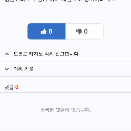
추천
비추천
0
0
관련자료
토론토 카지노 먹튀 신고합니다
먹싸 가을
댓글
0
등록된 댓글이 없습니다.