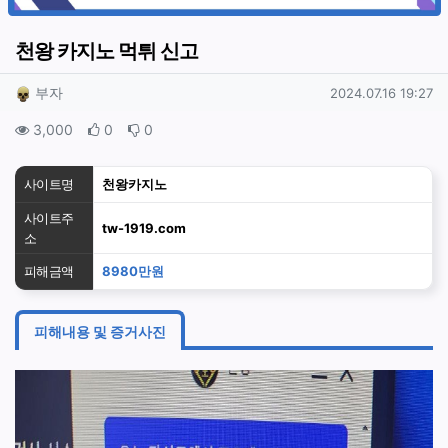
천왕 카지노 먹튀 신고
작성자 정보
작성
작성일
부자
2024.07.16 19:27
컨텐츠 정보
조회
추천
비추천
3,000
0
0
본문
사이트명
천왕카지노
사이트주
tw-1919.com
소
피해금액
8980만원
피해내용 및 증거사진