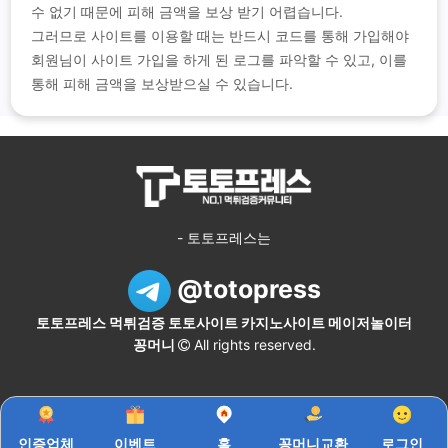
수 없기 때문에 피해 금액을 보상 받기 어렵습니다.
그러므로 사이트를 이용할 때는 반드시 코드를 통해 가입해야
회원님이 사이트 가입을 하게 된 로그를 파악할 수 있고, 이를
통해 피해 금액을 보상받으실 수 있습니다.
- 토토프레스는
@totopress
토토프레스 먹튀검증 토토사이트 카지노사이트 메이저놀이터
꽁머니
All rights reserved.
인증업체
이벤트
홈
꽁머니교환
로그인