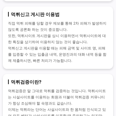
먹튀신고 게시판 이용법
직접 먹튀 피해를 당할 경우 제보를 통해 2차 피해가 발생하지
않도록 공론화 하는 것이 중요합니다.
또한, 먹튀사이트 게시판을 상시 이용하면서 먹튀사이트에 대
한 특징을 상기하여 이용하지 않는 것이 좋습니다.
먹튀신고 게시판을 이용할 때는 피해 금액 및 사이트 명, 피해
를 입증할 수 있는 입출금 내역, 운영진과의 대화 내역 등을 함
께 제출하시면, 빠른 처리가 가능합니다.
먹튀검증이란?
먹튀검증은 말 그대로 먹튀를 검증하는 것입니다. 먹튀사이트
는 사설사이트를 이용하는 회원과 더불어 먹튀검증 커뮤니티
가 항상 조심해야 할 숙명과도 같습니다.
이제는 먹튀라는 단어는 사설사이트와 한 몸처럼 인식되고 있
어 모든 베터가 사설사이트를 이용할 때 주의하고는 있지만,