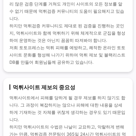
리 많은 검증 단계를 거쳐도 개인이 사이트의 모든 정보를 알
수 없기 때문에 먹튀검증 커뮤니티의 도움이 필요해지고 있습
니다.
하지만 먹튀검증 커뮤니티도 제대로 된 검증을 진행하는 곳인
지, 먹튀사이트와 함께 먹튀하기 위해 체계적으로 군집을 형성
하여 운영하는 것은 아닌지 꼼꼼히 따져봐야 합니다.
저희 토토프레스는 먹튀 피해를 예방하고, 쾌적한 온라인 토토
사이트 문화를 형성해 나가기 위하여 먹튀 제보 및 블랙리스트
DB를 만들어 회원님들께 공유하고 있습니다.
먹튀사이트 제보의 중요성
먹튀사이트에서 피해를 당하게 될 경우 제보를 하지 않기도 합
니다. 그 과정이 복잡하지는 않으나 피해에 대한 내용을 상세
하게 기재하는 것 자체를 귀찮게 생각하는 경우도 있기 때문입
니다.
하지만 먹튀사이트의 수법은 나날이 교묘하고, 악랄하게 변해
가는 만큼, 먹튀검증 전문팀이 365일 24시간 먹튀사이트의 먹