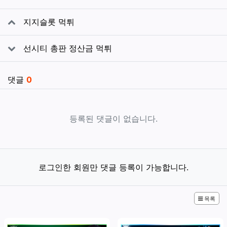
관련자료
지지슬롯 먹튀
선시티 총판 정산금 먹튀
댓글
0
등록된 댓글이 없습니다.
로그인한 회원만 댓글 등록이 가능합니다.
목록