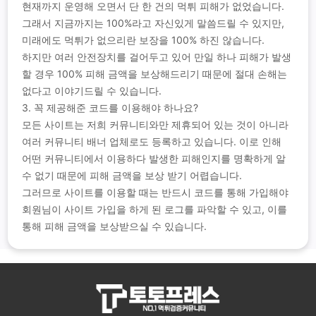
현재까지 운영해 오면서 단 한 건의 먹튀 피해가 없었습니다.
그래서 지금까지는 100%라고 자신있게 말씀드릴 수 있지만,
미래에도 먹튀가 없으리란 보장을 100% 하진 않습니다.
하지만 여러 안전장치를 걸어두고 있어 만일 하나 피해가 발생
할 경우 100% 피해 금액을 보상해드리기 때문에 절대 손해는
없다고 이야기드릴 수 있습니다.
3. 꼭 제공해준 코드를 이용해야 하나요?
모든 사이트는 저희 커뮤니티와만 제휴되어 있는 것이 아니라
여러 커뮤니티 배너 업체로도 등록하고 있습니다. 이로 인해
어떤 커뮤니티에서 이용하다 발생한 피해인지를 명확하게 알
수 없기 때문에 피해 금액을 보상 받기 어렵습니다.
그러므로 사이트를 이용할 때는 반드시 코드를 통해 가입해야
회원님이 사이트 가입을 하게 된 로그를 파악할 수 있고, 이를
통해 피해 금액을 보상받으실 수 있습니다.