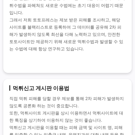
튀수법을 파헤쳐도 새로운 수법에는 초기 대응이 어렵기 때문
입니다.
그래서 저희 토토프레스는 제보 받은 피해를 조사하고, 해당
사이트를 블랙리스트로 등록하여 그 데이터를 공유해 2차 피
해가 발생하지 않도록 최선을 다해 노력하고 있으며, 안전한
토토사이트만 제공하기 위해 새로운 먹튀수법과 발생할 수 있
는 수법에 대해 항상 연구하고 있습니다.
먹튀신고 게시판 이용법
직접 먹튀 피해를 당할 경우 제보를 통해 2차 피해가 발생하지
않도록 공론화 하는 것이 중요합니다.
또한, 먹튀사이트 게시판을 상시 이용하면서 먹튀사이트에 대
한 특징을 상기하여 이용하지 않는 것이 좋습니다.
먹튀신고 게시판을 이용할 때는 피해 금액 및 사이트 명, 피해
를 입증할 수 있는 입출금 내역, 운영진과의 대화 내역 등을 함